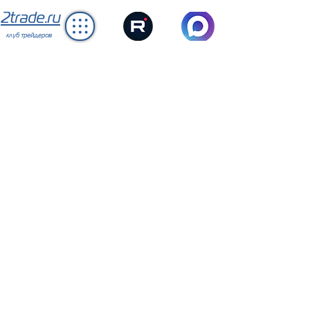
2trade.ru
клуб трейдеров