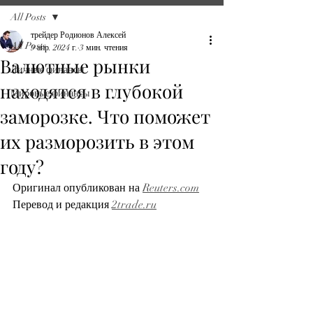
All Posts
трейдер Родионов Алексей
All Posts
9 апр. 2024 г.
3 мин. чтения
Валютные рынки
Личные финансы
находятся в глубокой
Мировые финансы
заморозке. Что поможет
их разморозить в этом
году?
Оригинал опубликован на 
Reuters.com
Перевод и редакция 
2trade.ru