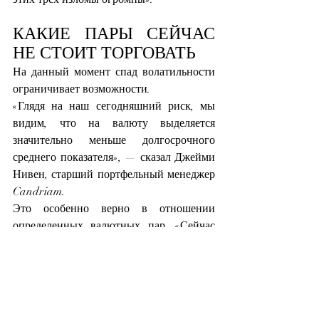
КАКИЕ ПАРЫ СЕЙЧАС 
НЕ СТОИТ ТОРГОВАТЬ
На данный момент спад волатильности 
ограничивает возможности.
«Глядя на наш сегодняшний риск, мы 
видим, что на валюту выделяется 
значительно меньше долгосрочного 
среднего показателя», — сказал Джейми 
Нивен, старший портфельный менеджер 
Candriam.
Это особенно верно в отношении 
определенных валютных пар. «Сейчас 
не стоит торговать 
евро-стерлингом
», 
— сказал Юсуке Мияири, стратег 
Nomura. 
Волатильность пары 
находится на самом низком
 уровне с 
2006 года.