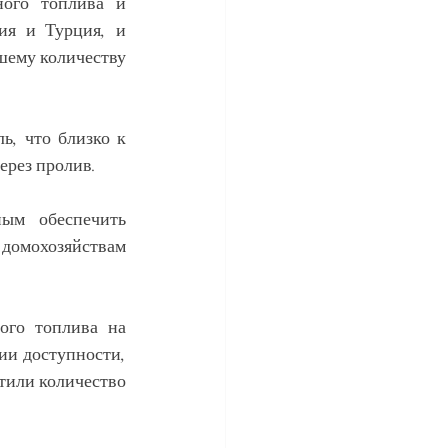
ого топлива и 
ия и Турция, и 
шему количеству 
ь, что близко к 
ерез пролив.
ым обеспечить 
омохозяйствам 
го топлива на 
ии доступности, 
тили количество 