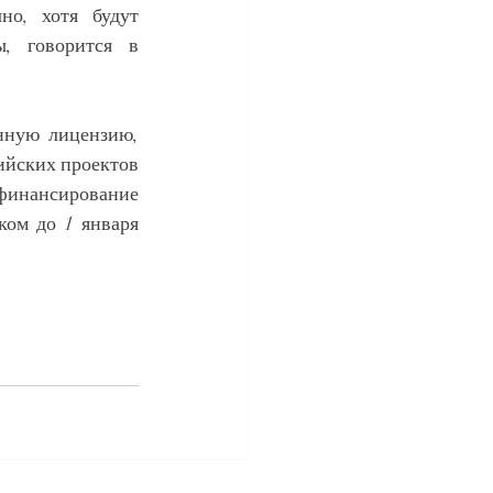
о, хотя будут 
, говорится в 
нную лицензию, 
йских проектов 
 финансирование 
ом до 1 января 