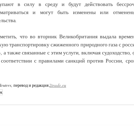
упают в силу в среду и будут действовать бессрочн
сматриваться и могут быть изменены или отменены
льства.
тметить, что во вторник Великобритания выдала време
ю транспортировку сжиженного природного газа с росси
, а также связанные с этим услуги, включая судоходство,
 соответствии с правилами санкций против России, срок
uters, перевод и редакция 
2trade.ru
эк