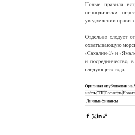
Новые правила вст
периодически пере
уведомлении правите
Отдельно следует о
охватывающую морску
«Сахалин-2» и «Ямал»
и посредничество, в
следующего года.
Оригинал опубликован на Re
нефть
СПГ
Роснефть
Новат
Личные финансы