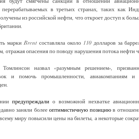
ия будут смягчены санкции в отношении авиационн
, перерабатываемых в третьих странах, таких как Инд
олучены из российской нефти, что откроет доступ к боль
британии.
ть марки Brent составляла около 110 долларов за баррел
, отражая опасения по поводу нарушения потока нефти ч
 Томлинсон назвал «разумным решением», призванн
авок и помочь промышленности, авиакомпаниям и д
ен. 
ании 
предупреждали
 о возможной нехватке авиационно
едавно заняли более 
оптимистичную позицию
 в отношен
 всему миру повысили цены на билеты, а некоторые сокра