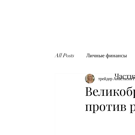
All Posts
Личные финансы
Частн
трейдер Анастасия 
Великоб
против 