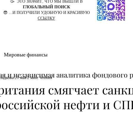
🥳 ЭТО ЗНАЧИТ, ЧТО МЫ ВЫШЛИ В
ГЛОБАЛЬНЫЙ ПОИСК
😎 ...И ПОЛУЧИЛИ УДОБНУЮ И КРАСИВУЮ
ССЫЛКУ
Мировые финансы
ая и независимая аналитика фондового 
Гладкова
20 мая
2 мин. чтения
ритания смягчает санк
российской нефти и СП