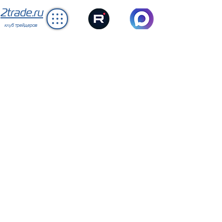
2trade.ru
клуб трейдеров