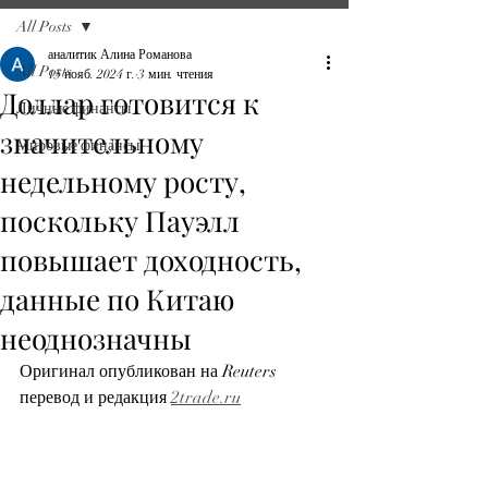
All Posts
аналитик Алина Романова
All Posts
15 нояб. 2024 г.
3 мин. чтения
Доллар готовится к
Личные финансы
значительному
Мировые финансы
недельному росту,
поскольку Пауэлл
повышает доходность,
данные по Китаю
неоднозначны
Оригинал опубликован на Reuters 
перевод и редакция 
2trade.ru