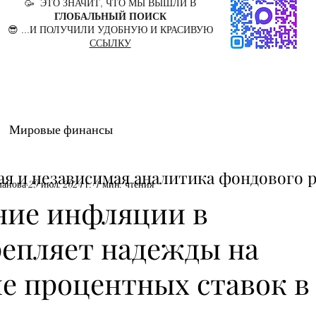
🥳 ЭТО ЗНАЧИТ, ЧТО МЫ ВЫШЛИ В
ГЛОБАЛЬНЫЙ ПОИСК
😎 ...И ПОЛУЧИЛИ УДОБНУЮ И КРАСИВУЮ
ССЫЛКУ
Мировые финансы
ая и независимая аналитика фондового 
манова
29 июл. 2024 г.
1 мин. чтения
ние инфляции в
епляет надежды на
е процентных ставок в