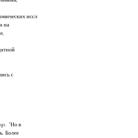
номических иссл
и на 
е, 
дитной 
ись с 
p. "Но в 
. Более 