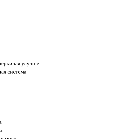
черкивая улучше
ая система 
в 
. 
намика, 