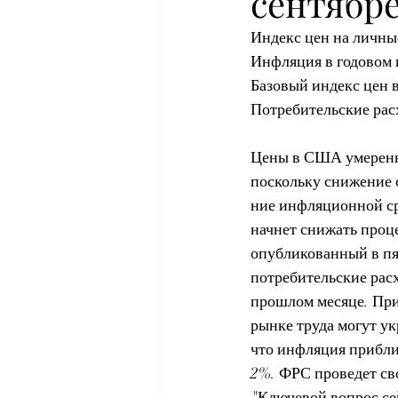
сентябре
Индекс цен на личны
Инфляция в годовом 
Базовый индекс цен 
Потребительские расх
Цены в США умеренн
поскольку снижение 
ние инфляционной сре
начнет снижать проце
опубликованный в пят
потребительские рас
прошлом месяце. При
рынке труда могут у
что инфляция прибли
2%. ФРС проведет св
"Ключевой вопрос сей