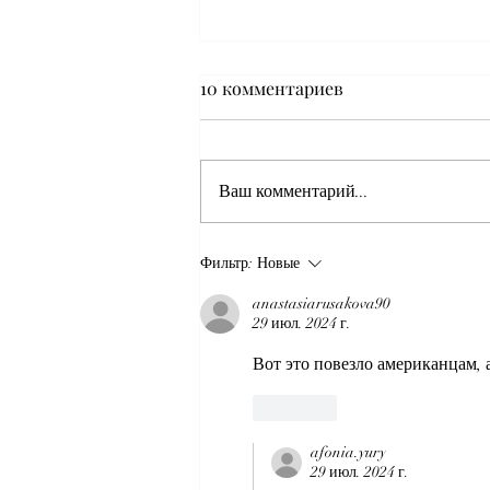
10 комментариев
Ваш комментарий...
Аналитический обзор:
Фильтр:
Новые
эволюция санкционной
anastasiarusakova90
политики ЕС в отношении
29 июл. 2024 г.
России (июль 2026 г.)
Вот это повезло американцам, а
Лайк
afonia.yury
29 июл. 2024 г.