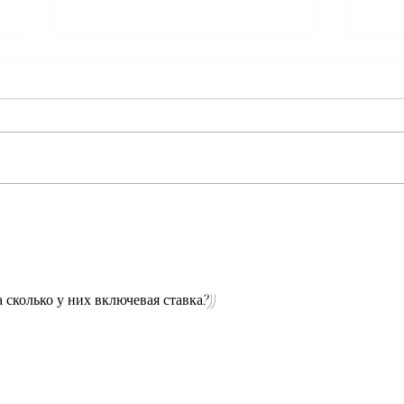
Йеменские хуситы
По д
объявили морскую блокаду
объе
Саудовской Аравии, что
реко
усугубляет угрозу мировым
2025
поставкам нефти
Ближ
 сколько у них включевая ставка?)) 
пер