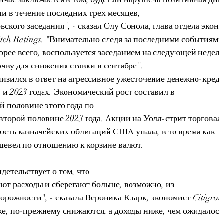
и в течение последних трех месяцев, 
ьского заседания", - сказал Олу Сонола, глава отдела эко
tch Ratings. "Внимательно следя за последними событиям
орее всего, воспользуется заседанием на следующей недел
чву для снижения ставки в сентябре". 
низился в ответ на агрессивное ужесточение денежно-кре
и 2023 годах. Экономический рост составил в 
й половине этого года по 
второй половине 2023 года. Акции на Уолл-стрит торговал
сть казначейских облигаций США упала, в то время как 
шевел по отношению к корзине валют. 
детельствует о том, что 
ют расходы и сберегают больше, возможно, из 
рожности", - сказала Вероника Кларк, экономист Citigrou
е, по-прежнему снижаются, а доходы ниже, чем ожидалось