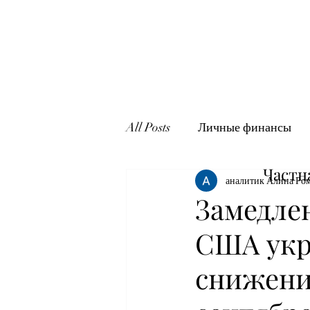
All Posts
Личные финансы
Частн
аналитик Алина Ро
Замедле
США укр
снижени