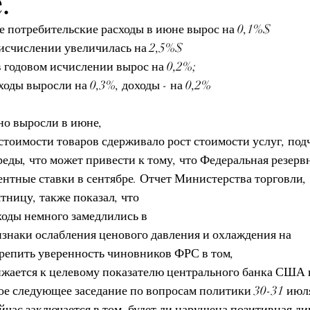
.
е потребительские расходы в июне вырос на 0,1%$
исчислении увеличилась на 2,5%$
в годовом исчислении вырос на 0,2%;
оды выросли на 0,3%, доходы - на 0,2% 
о выросли в июне, 
стоимости товаров сдерживало рост стоимости услуг, под
ды, что может привести к тому, что Федеральная резервн
нтные ставки в сентябре. Отчет Министерства торговли, 
ницу, также показал, что 
ходы немного замедлились в 
знаки ослабления ценового давления и охлаждения на 
крепить уверенность чиновников ФРС в том, 
жается к целевому показателю центрального банка США 
ое следующее заседание по вопросам политики 30-31 июля
час заключается в том, будет ли нарушена позитивная ди