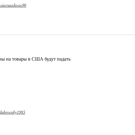
asiarusakova90
ны на товары в США будут падать 
dubrovsky1985