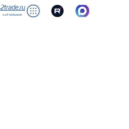
2trade.ru
клуб трейдеров