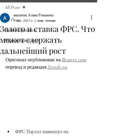
All Posts
аналитик Алина Романова
All Posts
1 окт. 2024 г.
2 мин. чтения
Золото и ставка ФРС. Что
Личные финансы
может сдержать
Мировые финансы
дальнейший рост
Оригинал опубликован на 
Reuters.com
перевод и редакция 
2trade.ru
ФРС Пауэлл намекнул на 