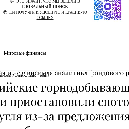
🥳 ЭТО ЗНАЧИТ, ЧТО МЫ ВЫШЛИ В
ГЛОБАЛЬНЫЙ ПОИСК
😎 ...И ПОЛУЧИЛИ УДОБНУЮ И КРАСИВУЮ
ССЫЛКУ
Мировые финансы
ая и независимая аналитика фондового 
манова
3 февр.
2 мин. чтения
ийские горнодобываю
и приостановили спот
угля из-за предложени