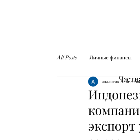
All Posts
Личные финансы
Частн
аналитик Алина Ро
Индонез
компани
экспорт 