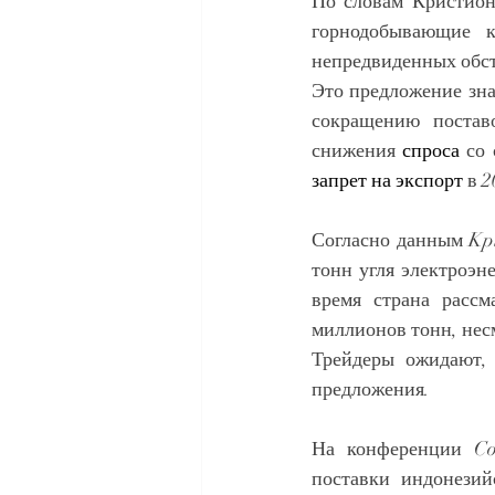
По словам Кристион
горнодобывающие к
непредвиденных обст
Это предложение зна
сокращению постав
снижения 
спроса
запрет на экспорт
 в 
Согласно данным Kpl
тонн угля электроэне
время страна расс
миллионов тонн, несм
Трейдеры ожидают, 
предложения.
На конференции Coa
поставки индонезий