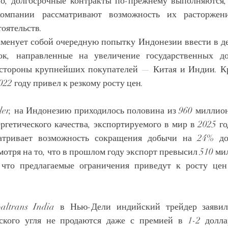
о, долгосрочные контракты по-прежнему выполняются, 
омпании рассматривают возможность их расторжен
оятельств.
менует собой очередную попытку Индонезии ввести в де
ок, направленные на увеличение государственных до
2022 году привел к резкому росту цен.
er, на Индонезию приходилось половина из 960 миллион
ргетического качества, экспортируемого в мир в 2025 го
матривает возможность сокращения добычи на 24% до
отря на то, что в прошлом году экспорт превысил 510 ми
что предлагаемые ограничения приведут к росту цен
ltrans India в Нью-Дели индийский трейдер заявил,
ского угля не продаются даже с премией в 1-2 долла