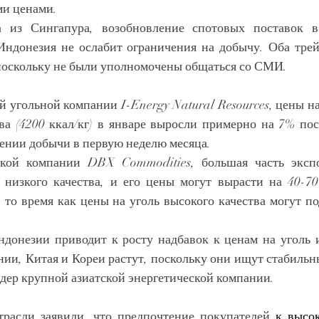
ми ценами.
 из Сингапура, возобновление спотовых поставок в 
Индонезия не ослабит ограничения на добычу. Оба трейд
 поскольку не были уполномочены общаться со СМИ.
 угольной компании I-Energy Natural Resources, цены на
тва (4200 ккал/кг) в январе выросли примерно на 7% пос
нии добычи в первую неделю месяца.
кой компании DBX Commodities, большая часть экспо
 низкого качества, и его цены могут вырасти на 40-70
в то время как цены на уголь высокого качества могут п
донезии приводит к росту надбавок к ценам на уголь из
ии, Китая и Кореи растут, поскольку они ищут стабильны
йдер крупной азиатской энергетической компании.
трасли заявили, что предпочтение покупателей 
к высок