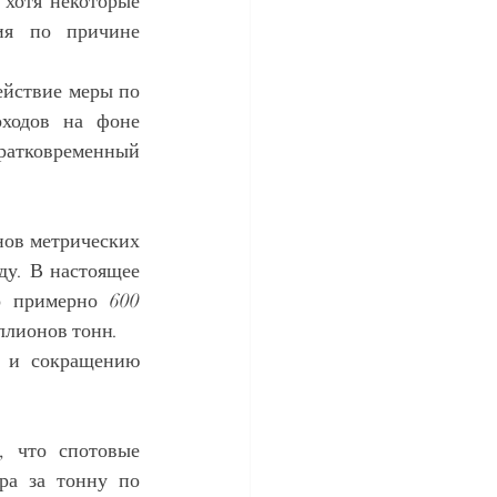
хотя некоторые 
ия по причине 
йствие меры по 
ходов на фоне 
 со стороны крупнейших покупателей — Китая и Индии. Кратковременный 
ов метрических 
ду. В настоящее 
 примерно 600 
ллионов тонн.
 и сокращению 
 что спотовые 
ра за тонну по 