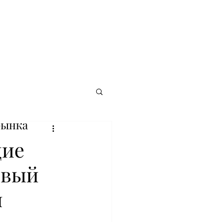
рынка
щие
овый
я