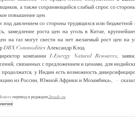
авщиков, а также сохраняющийся слабый спрос со сторон
зкое повышение цен.
 под давлением со стороны трудящихся или бюджетной п
сь, замедление роста цен на уголь в Китае, крупнейшем
ен на газ могут свести на нет желаемый рост цен на уг
р DBX Commodities Александр Клод.
иректор компании I-Energy Natural Resources, заяви
сений, связанных с предложением и ценами, для индийск
 продолжатся, у Индии есть возможность диверсифициров
кцию из России, Южной Африки и Мозамбика», — сказал
euters перевод и редакция 
2trade.ru
онезия