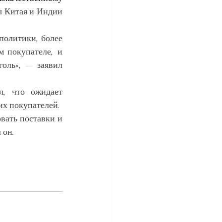
ы Китая и Индии 
олитики, более 
 покупателе, и 
оль», — заявил 
л, что ожидает 
их покупателей.
ать поставки и 
 он.