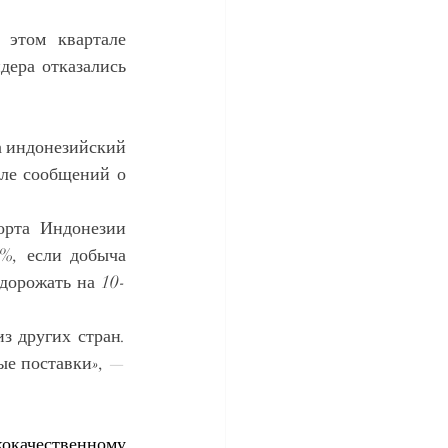
этом квартале 
ера отказались 
 индонезийский 
ле сообщений о 
рта Индонезии 
%, если добыча 
одорожать на 10-
 других стран. 
е поставки», — 
окачественному 