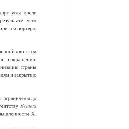
рт угля после 
результате чего 
ре экспортера, 
паний квоты на 
по сокращению 
низация страны 
ниям и закрытию 
т ограничены до 
нтству Reuters 
мышленности Х. 