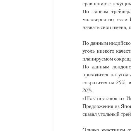
сравнению с текущи
По словам трейдера
маловероятно, если 
назвать свои имена,
По данным индийской
уголь низкого качес
планируемом сокраще
По данным лондонс
приходится на уголь
сократится на 20%, 
20%.
«Шок поставок из Ин
Предложения из Япон
сказал угольный тре
Однако участники о