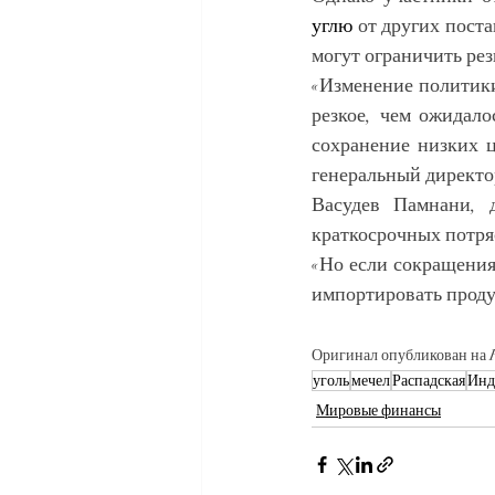
углю
 от других пост
могут ограничить ре
«Изменение политики
резкое, чем ожидало
сохранение низких ц
генеральный директо
Васудев Памнани, д
краткосрочных потря
«Но если сокращения
импортировать проду
Оригинал опубликован на R
уголь
мечел
Распадская
Инд
Мировые финансы