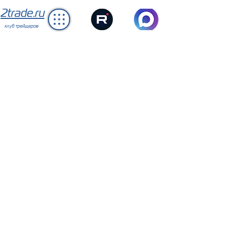
2trade.ru
клуб трейдеров