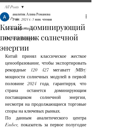
All Posts
аналитик Алина Романова
All Posts
2 авг. 2024 г.
3 мин. чтения
Китай - доминирующий
Личные финансы
поставщик солнечной
Мировые финансы
энергии
Китай принял классическое жесткое 
ценообразование, чтобы экспортировать 
рекордные 120 427 мегаватт (МВт) 
мощности солнечных модулей в первой 
половине 2024 года, гарантируя, что 
страна останется доминирующим 
поставщиком солнечной энергии, 
несмотря на продолжающиеся торговые 
споры на ключевых рынках.
По данным аналитического центра 
Ember, показатель за первое полугодие 