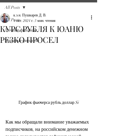
All Posts
к.э.н. Пушкарев Д. В.
All Posts
4 окт. 2024 г.
3 мин. чтения
КУРС РУБЛЯ К ЮАНЮ
Личные финансы
РЕЗКО ПРОСЕЛ
Мировые финансы
График фьючерса рубль доллар Si
Как мы обращали внимание уважаемых 
подписчиков, на российском денежном 