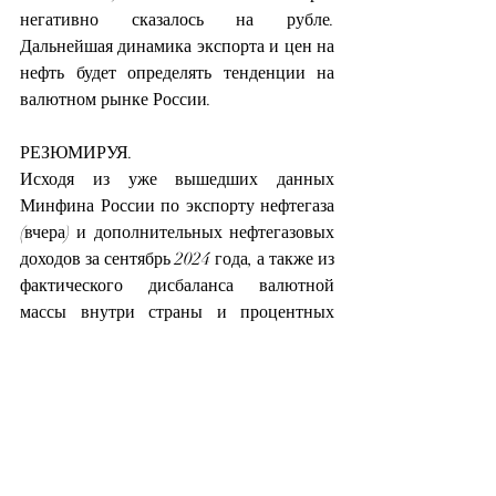
негативно сказалось на рубле. 
Дальнейшая динамика экспорта и цен на 
нефть будет определять тенденции на 
валютном рынке России.
РЕЗЮМИРУЯ.
Исходя из уже вышедших данных 
Минфина России по экспорту нефтегаза 
(вчера) и дополнительных нефтегазовых 
доходов за сентябрь 2024 года, а также из 
фактического дисбаланса валютной 
массы внутри страны и процентных 
ставок РЕПО по состоянию на октябрь, 
полагаю, что рубль в октябре останется 
стабильным, но перейдет в более 
высокий торговый диапазон. Теперь по 
фьючерсу рубль против доллара на 
октябрь мы видим сопротивление на 