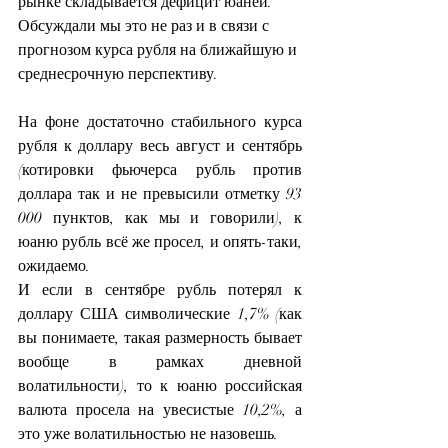
рынке складывается дефицит юаней. 
Обсуждали мы это не раз и в связи с 
прогнозом курса рубля на ближайшую и 
среднесрочную перспективу.
На фоне достаточно стабильного курса 
рубля к доллару весь август и сентябрь 
(котировки фьючерса рубль против 
доллара так и не превысили отметку 93 
000 пунктов, как мы и говорили), к 
юаню рубль всё же просел, и опять-таки, 
ожидаемо.
И если в сентябре рубль потерял к 
доллару США символические 1,7% (как 
вы понимаете, такая размерность бывает 
вообще в рамках дневной 
волатильности), то к юаню российская 
валюта просела на увесистые 10,2%, а 
это уже волатильностью не назовешь.