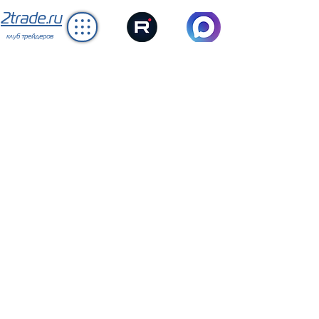
2trade.ru
клуб трейдеров