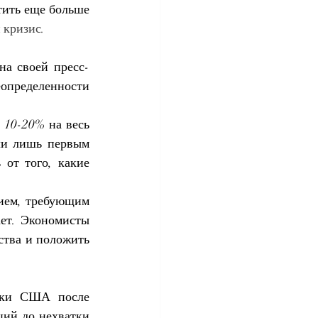
стить еще больше
 кризис.
на своей пресс-
еопределенности 
 10-20% на весь 
ли лишь первым 
от того, какие 
ием, требующим 
ет. Экономисты 
тва и положить 
ики США после 
ий до нехватки 