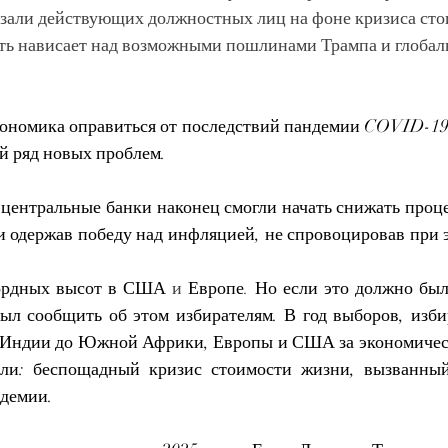
зали действующих должностных лиц на фоне кризиса ст
ть нависает над возможными пошлинами Трампа и глобал
кономика оправиться от последствий пандемии COVID-19, 
й ряд новых проблем.
 центральные банки наконец смогли начать снижать проце
и одержав победу над инфляцией, не спровоцировав при э
ордных высот в
США
 и 
Европе
. 
Но если это должно был
был сообщить об этом избирателям. В год выборов, избир
 Индии до Южной Африки, Европы и США за экономическ
ли: беспощадный кризис стоимости жизни, вызванный
ндемии.