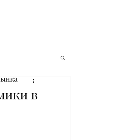
рынка
мики в