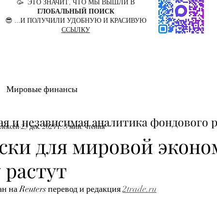
🥳 ЭТО ЗНАЧИТ, ЧТО МЫ ВЫШЛИ В
ГЛОБАЛЬНЫЙ ПОИСК
😎 ...И ПОЛУЧИЛИ УДОБНУЮ И КРАСИВУЮ
ССЫЛКУ
Мировые финансы
ая и независимая аналитика фондового 
лексей
25 дек. 2024 г.
3 мин. чтения
ски для мировой эконо
у растут
 на Reuters перевод и редакция 
2trade.ru