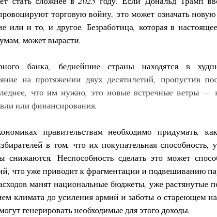
ет стать сложнее в 2025 году. Если Дональд Трамп вв
ровоцируют торговую войну, это может означать новую 
е или и то, и другое. Безработица, которая в настоящее
умам, может вырасти.
ного банка, беднейшие страны находятся в
ояние на протяжении двух десятилетий, пропустив пос
леднее, что им нужно, это новые встречные ветры — н
овли или финансирования.
ономиках правительствам необходимо придумать, как 
бирателей в том, что их покупательная способность, у
ы снижаются. Неспособность сделать это может способ
ий, что уже приводит к фрагментации и подвешиванию па
сходов манят национальные бюджеты, уже растянутые п
ием климата до усиления армий и заботы о стареющем нас
могут генерировать необходимые для этого доходы.