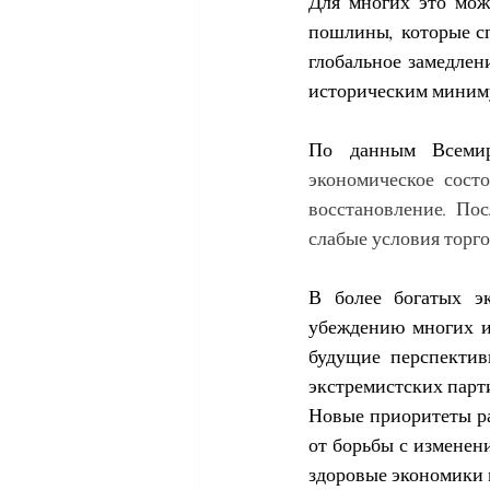
Для многих это мож
пошлины, которые сп
глобальное замедлени
историческим миним
По данным Всемир
экономическое сост
восстановление. Пос
слабые условия торг
В более богатых эк
убеждению многих из
будущие перспектив
экстремистских парт
Новые приоритеты ра
от борьбы с изменен
здоровые экономики 