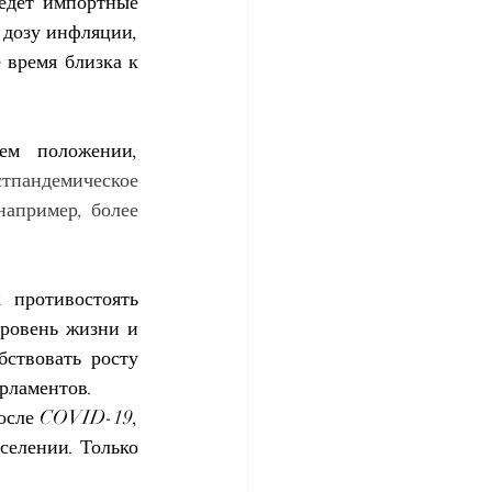
едет импортные 
дозу инфляции, 
 время близка к 
худшем положении, 
тпандемическое 
апример, более 
противостоять 
ровень жизни и 
ствовать росту 
рламентов.
осле COVID-19, 
елении. Только 