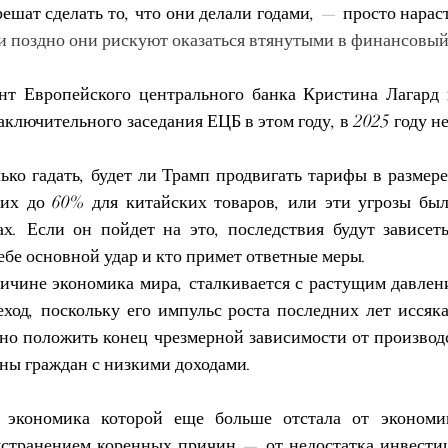
решат сделать то, что они делали годами, — просто нара
ли поздно они рискуют оказаться втянутыми в финансовый
нт Европейского центрального банка Кристина Лагард 
ключительного заседания ЕЦБ в этом году, в 2025 году н
ько гадать, будет ли Трамп продвигать тарифы в размере
 их до 60% для китайских товаров, или эти угрозы бы
х. Если он пойдет на это, последствия будут зависеть 
ебе основной удар и кто примет ответные меры.
личине экономика мира, сталкивается с растущим давлен
еход, поскольку его импульс роста последних лет иссяка
жно положить конец чрезмерной зависимости от производс
аны граждан с низкими доходами.
 экономика которой еще больше отстала от эконом
устранением коренных причин — от недостатка инвестиц