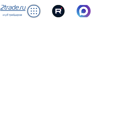
2trade.ru
клуб трейдеров