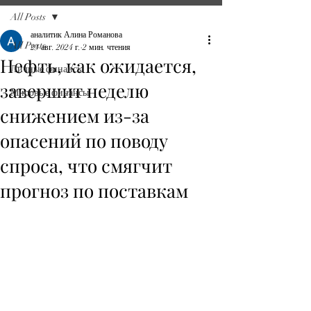
All Posts
аналитик Алина Романова
All Posts
23 авг. 2024 г.
2 мин. чтения
Нефть, как ожидается,
Личные финансы
завершит неделю
Мировые финансы
снижением из-за
опасений по поводу
спроса, что смягчит
прогноз по поставкам