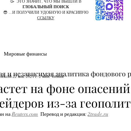
🥳 ЭТО ЗНАЧИТ, ЧТО МЫ ВЫШЛИ В
ГЛОБАЛЬНЫЙ ПОИСК
😎 ...И ПОЛУЧИЛИ УДОБНУЮ И КРАСИВУЮ
ССЫЛКУ
Мировые финансы
ая и независимая аналитика фондового 
лексей
22 янв. 2024 г.
2 мин. чтения
астет на фоне опасений
ейдеров из-за геополи
ан на
Reuters.com
  Перевод и редакция: 
2trade.ru