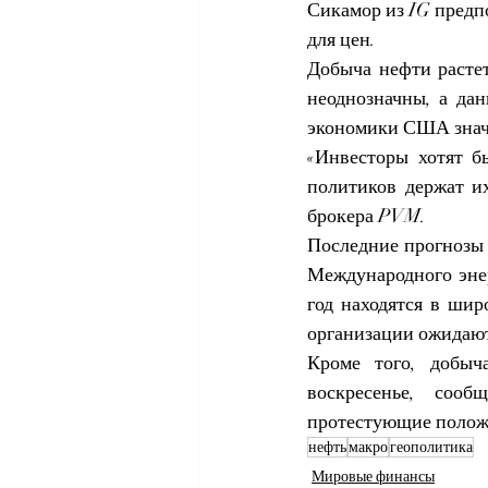
Сикамор из IG предп
для цен.
Добыча нефти растет
неоднозначны, а дан
экономики США значи
«Инвесторы хотят б
политиков держат и
брокера PVM.
Последние прогнозы 
Международного энер
год находятся в шир
организации ожидают 
Кроме того, добыч
воскресенье, сооб
протестующие положи
нефть
макро
геополитика
Мировые финансы