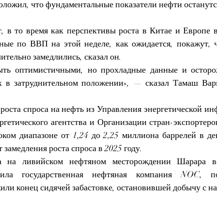
оложил, что фундаментальные показатели нефти останутс
, в то время как перспективы роста в Китае и Европе в
ные по ВВП на этой неделе, как ожидается, покажут, ч
тельно замедлились, сказал он.
ыть оптимистичными, но прохладные данные и осторож
х в затруднительном положении», — сказал Тамаш Варг
роста спроса на нефть из Управления энергетической и
гетического агентства и Организации стран-экспортеров
оком диапазоне от 1,24 до 2,25 миллиона баррелей в ден
замедления роста спроса в 2025 году.
а на ливийском нефтяном месторождении Шарара во
щила государственная нефтяная компания NOC, по
ли конец сидячей забастовке, остановившей добычу с на