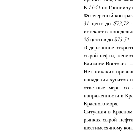
К 11:41 по Гринвичу 
Фьючерсный контракт 
31 цент до $73,72 з
истекает в понедель
26 центов до $73,51.
«Сдержанное открыти
сырой нефти, несмо
Ближнем Востоке», —
Нет никаких признак
нападения хуситов н
ответные меры со 
напряженности в Кра
Красного моря.
Ситуация в Красном
рынках сырой нефти,
шестимесячному конт