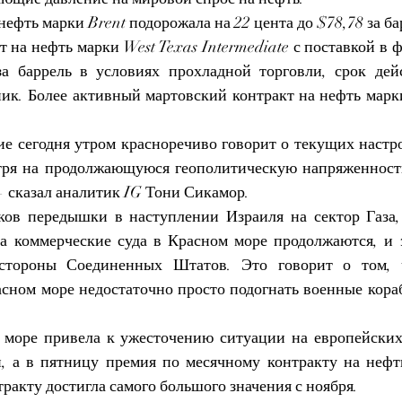
нефть марки Brent подорожала на 22 цента до $78,78 за ба
на нефть марки West Texas Intermediate с поставкой в ​​ф
а баррель в условиях прохладной торговли, срок дейс
ник. Более активный мартовский контракт на нефть марк
е сегодня утром красноречиво говорит о текущих настро
тря на продолжающуюся геополитическую напряженность
 сказал аналитик IG Тони Сикамор.
ов передышки в наступлении Израиля на сектор Газа, 
а коммерческие суда в Красном море продолжаются, и э
стороны Соединенных Штатов. Это говорит о том, ч
сном море недостаточно просто подогнать военные кораб
 море привела к ужесточению ситуации на европейских
 а в пятницу премия по месячному контракту на нефть
ракту достигла самого большого значения с ноября.