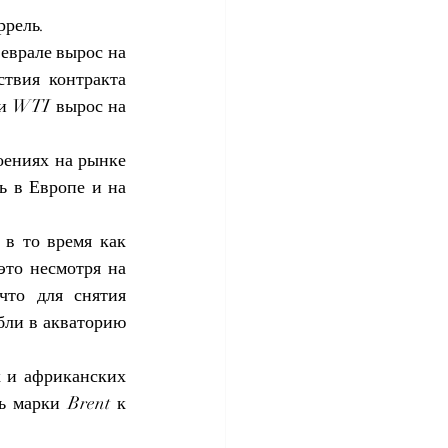
ррель.
еврале вырос на 
твия контракта 
и WTI вырос на 
ениях на рынке 
 в Европе и на 
в то время как 
то несмотря на 
то для снятия 
ли в акваторию 
 и африканских 
 марки Brent к 