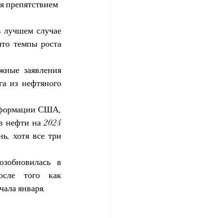
я препятствием 
 лучшем случае 
то темпы роста 
ные заявления 
а из нефтяного 
нформации США, 
 нефти на 2024 
ь, хотя все три 
зобновилась в 
сле того как 
чала января.