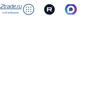
2trade.ru
клуб трейдеров