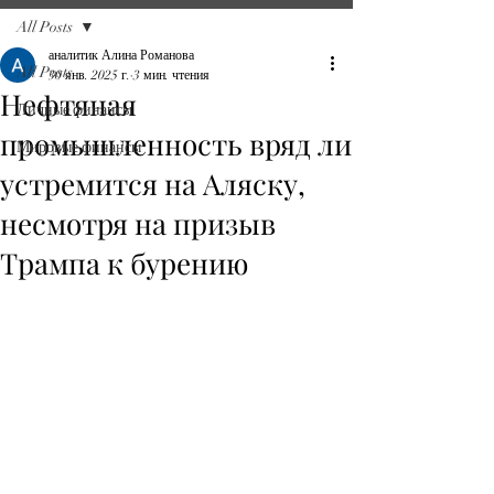
All Posts
аналитик Алина Романова
All Posts
30 янв. 2025 г.
3 мин. чтения
Нефтяная
Личные финансы
промышленность вряд ли
Мировые финансы
устремится на Аляску,
несмотря на призыв
Трампа к бурению