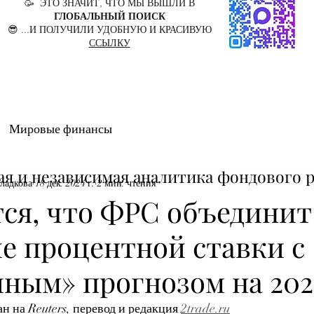
🥳 ЭТО ЗНАЧИТ, ЧТО МЫ ВЫШЛИ В
ГЛОБАЛЬНЫЙ ПОИСК
😎 ...И ПОЛУЧИЛИ УДОБНУЮ И КРАСИВУЮ
ССЫЛКУ
Мировые финансы
ая и независимая аналитика фондового 
Гладкова
18 дек. 2024 г.
2 мин. чтения
ся, что ФРС объединит
е процентной ставки с
ным» прогнозом на 202
 на Reuters, перевод и редакция 
2trade.ru