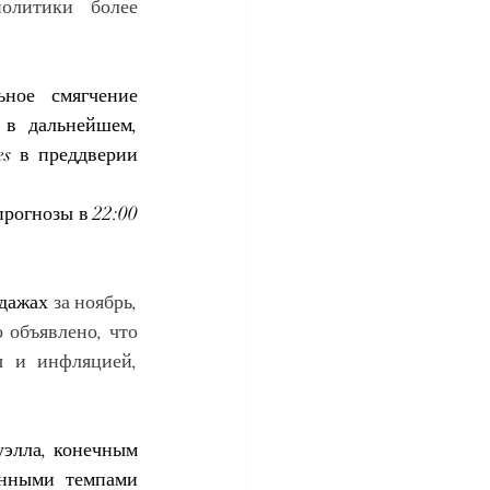
олитики более 
ное смягчение 
в дальнейшем, 
s в преддверии 
огнозы в 22:00  
одажах
 за ноябрь, 
 объявлено, что  
 и инфляцией, 
элла, конечным 
енными темпами 