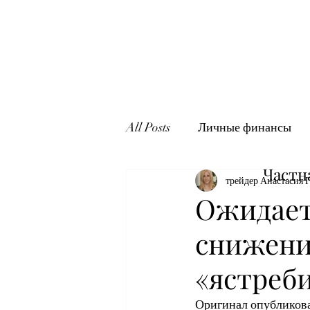
All Posts
Личные финансы
Частн
трейдер Анастасия 
Ожидает
снижени
«ястреби
Оригинал опубликован