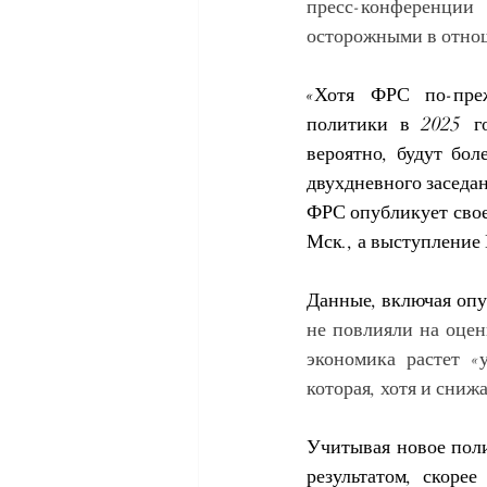
пресс-конференции
осторожными в отно
«Хотя ФРС по-преж
политики в 2025 го
вероятно, будут бол
двухдневного заседан
ФРС опубликует свое
Мск., а выступление 
Данные, включая оп
не повлияли на оцен
экономика растет «
которая, хотя и сниж
Учитывая новое поли
результатом, скорее