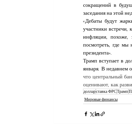
сокращений в будущ
заседания на этой не
«Дебаты будут жарки
участники встречи, к
инфляции, похоже, з
посмотреть, где мы 
президента».
Трамп вступает в до
января. В
недавнем о
что центральный бан
оценивают, как разви
доллар
ставка ФРС
Трамп
П
Мировые финансы