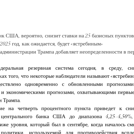
к США, вероятно, снизит ставки на 25 базисных пунктов
2025 год, как ожидается, будет «ястребиным»
 администрации Трампа добавляет неопределенности в п
деральная резервная система сегодня, в среду, сни
ках того, что некоторые наблюдатели называют «ястребин
ществлено одновременно с обновленными прогнозами
 и экономическими прогнозами, охватывающими первые
и Трампа.
ие на четверть процентного пункта приведет к сни
 центрального банка США до диапазона 4,25–4,50%,
же уровня, который был в сентябре, когда началось смя
 политики, используемой для противодействия вспле