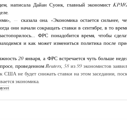
ем, написала Дайан Суонк, главный экономист KPMG,
деле.
ми», — сказала она. «Экономика остается сильнее, че
огда они начали сокращать ставки в сентябре, в то врем
астопорилось... ФРС понадобится время, чтобы сделат
находимся и как может измениться политика после прис
лжность 20 января, а ФРС встречается чуть больше недел
просе, проведенном Reuters,
 58 из 99 экономистов заявил
к США не будет снижать ставки на этом заседании, поск
вается экономика.
ауэлл