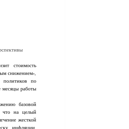
ерспективы
зит стоимость 
ым снижением», 
 политиков по 
 месяцы работы 
жению базовой 
 что на целый 
гчение жесткой 
ску инфляции, 