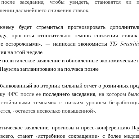
 после заседания, чтобы увидеть, становятся ли п
шении дальнейшего снижения ставок.
нему будет стремиться прогнозировать дополнитель
ду, прогнозы относительно темпов снижения ставок 
ее осторожными», — написали экономисты TD Securitie
ия на этой неделе.
 политическое заявление и обновленные экономические пр
Пауэлла запланировано на полчаса позже.
убликованный во вторник
сильный отчет о розничных пр
ку ФРС после ее 
последнего заседания
, на котором было
устойчивыми темпами» с низким уровнем безработицы
ается, «остается несколько повышенной».
тическое заявление, прогнозы и пресс-конференцию Пау
 всего, станет «ястребиное сокращение» с более медл