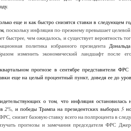
оду.
лько еще и как быстро снизятся ставки в следующем го
м,
 поскольку инфляция по-прежнему превышает целевой 
ет быстрее, чем ожидалось, и существует вероятность того
рационная политика избранного президента 
Дональд
бразом изменить экономический ландшафт после его
квартальном прогнозе в сентябре представители ФРС 
авки еще на целый процентный пункт, доведя ее до уровн
идетельствующих о том, что инфляция остановилась н
 в 2%, и победы Трампа на
президентских выборах 5 н
ФРС, снизит базовую ставку всего на полпроцента в след
изучать прогнозы и замечания председателя ФРС Джер