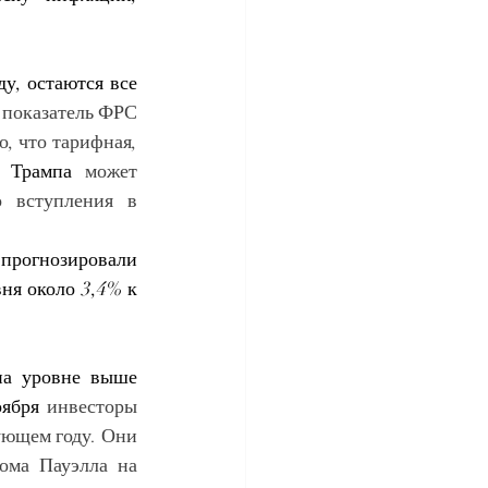
ду,
остаются все 
показатель ФРС 
, что тарифная, 
а Трампа
 может 
 вступления в 
прогнозировали 
я около 3,4% к 
а уровне выше 
оября
 инвесторы 
ующем году. Они 
ома Пауэлла на 