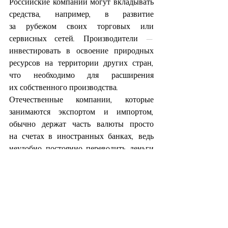
Российские компании могут вкладывать 
средства, например, в развитие 
за рубежом своих торговых или 
сервисных сетей. Производители — 
инвестировать в освоение природных 
ресурсов на территории других стран, 
что необходимо для расширения 
их собственного производства.
Отечественные компании, которые 
занимаются экспортом и импортом, 
обычно держат часть валюты просто 
на счетах в иностранных банках, ведь 
неудобно постоянно переводить деньги 
туда и обратно. Эти деньги тоже 
попадают в категорию «отток капитала».
Люди могут покупать за рубежом 
недвижимость или акции зарубежных 
предприятий, таким образом, становясь 
их собственниками и получая 