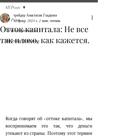
All Posts
трейдер Анастасия Гладкова
All Posts
12 февр. 2024 г.
2 мин. чтения
Отток капитала: Не все
Личные финансы
так плохо, как кажется.
Мировые финансы
Когда говорят об «оттоке капитала», мы 
воспринимаем это так, что деньги 
утекают из страны. Поэтому этот термин 