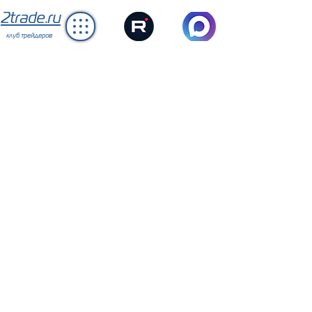
2trade.ru
клуб трейдеров