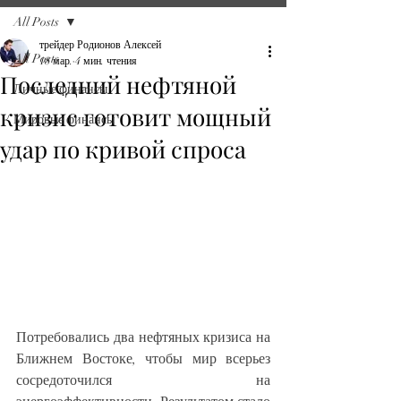
All Posts
трейдер Родионов Алексей
All Posts
18 мар.
4 мин. чтения
Последний нефтяной
Личные финансы
кризис готовит мощный
Мировые финансы
удар по кривой спроса
Потребовались два нефтяных кризиса на 
Ближнем Востоке, чтобы мир всерьез 
сосредоточился на 