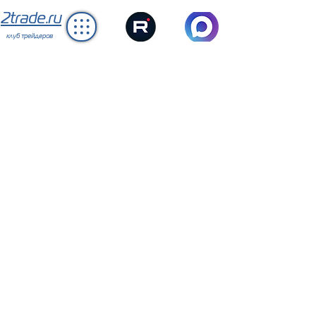
2trade.ru
клуб трейдеров