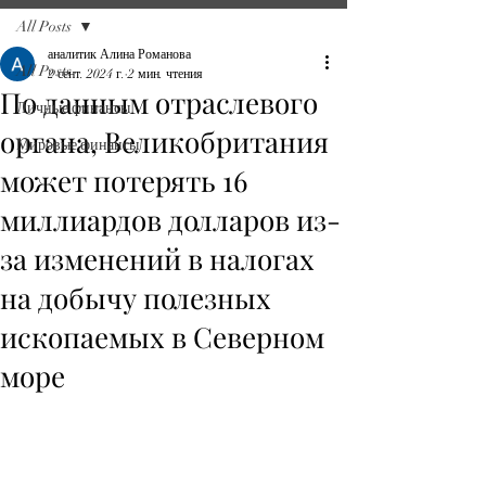
All Posts
аналитик Алина Романова
All Posts
2 сент. 2024 г.
2 мин. чтения
По данным отраслевого
Личные финансы
органа, Великобритания
Мировые финансы
может потерять 16
миллиардов долларов из-
за изменений в налогах
на добычу полезных
ископаемых в Северном
море