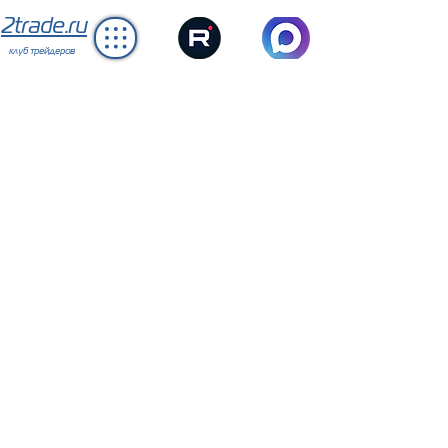
2trade.ru
клуб трейдеров