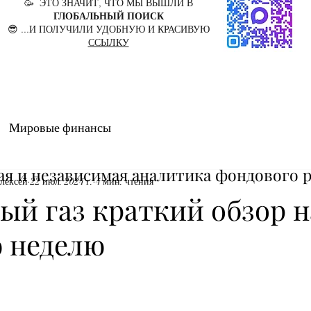
🥳 ЭТО ЗНАЧИТ, ЧТО МЫ ВЫШЛИ В
ГЛОБАЛЬНЫЙ ПОИСК
😎 ...И ПОЛУЧИЛИ УДОБНУЮ И КРАСИВУЮ
ССЫЛКУ
Мировые финансы
ая и независимая аналитика фондового 
лексей
22 июл. 2024 г.
4 мин. чтения
ый газ краткий обзор н
 неделю