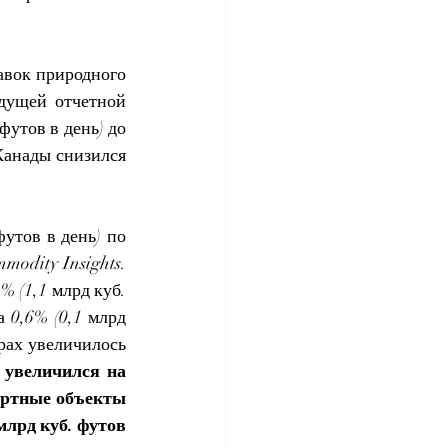
вок природного 
дущей отчетной 
утов в день) до 
Канады снизился 
тов в день) по 
dity Insights. 
 (1,1 млрд куб. 
0,6% (0,1 млрд 
рах увеличилось 
 увеличился на 
ортные объекты 
лрд куб. футов 