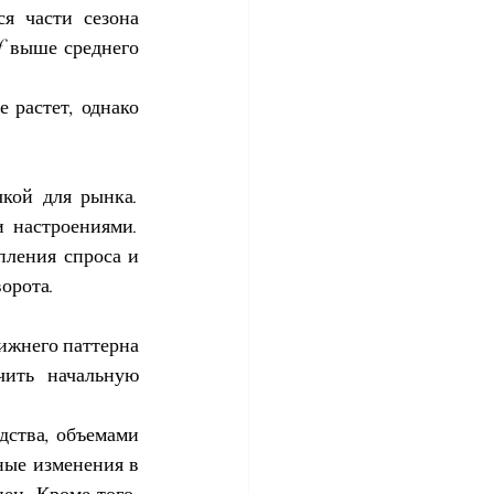
я части сезона 
f выше среднего 
растет, однако 
кой для рынка. 
 настроениями. 
ления спроса и 
орота.
жнего паттерна 
ить начальную 
дства, объемами 
ые изменения в 
н. Кроме того, 