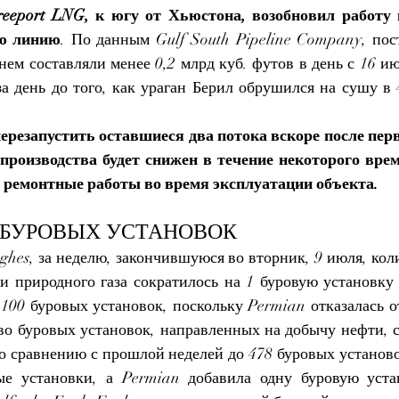
eport LNG, к югу от Хьюстона, возобновил работу на
ую линию
. По данным 
Gulf South Pipeline Company
, пос
днем составляли менее 0,2 млрд куб. футов в день с 16 ию
за день до того, как ураган Берил обрушился на сушу в 
перезапустить оставшиеся два потока вскоре после перв
производства будет снижен в течение некоторого врем
 ремонтные работы во время эксплуатации объекта.
 БУРОВЫХ УСТАНОВОК
hes, за неделю, закончившуюся во вторник, 9 июля, коли
и природного газа сократилось на 1 буровую установку 
100 буровых установок, поскольку Permian отказалась от
во буровых установок, направленных на добычу нефти, со
о сравнению с прошлой неделей до 478 буровых установок
ые установки, а Permian добавила одну буровую уста