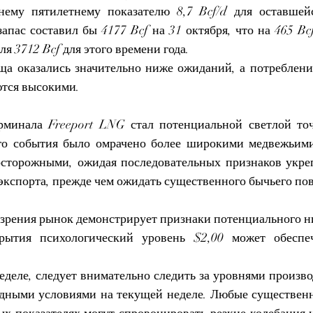
нему пятилетнему показателю 8,7 Bcf/d для оставшейс
апас составил бы 4177 Bcf на 31 октября, что на 465 Bc
ля 3712 Bcf для этого времени года.
а оказались значительно ниже ожиданий, а потребление 
ются высокими.
рминала Freeport LNG стал потенциальной светлой точ
го события было омрачено более широкими медвежьими
сторожными, ожидая последовательных признаков укреп
экспорта, прежде чем ожидать существенного бычьего пов
 зрения рынок демонстрирует признаки потенциального ни
рытия психологический уровень $2,00 может обеспеч
еделе, следует внимательно следить за уровнями произво
дными условиями на текущей неделе. Любые существенн
х показателях могут спровоцировать резкие колебания це