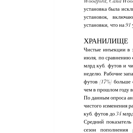
Woodford, Cana Woodf
установка была искл
установок, включа
установки, что на 91
ХРАНИЛИЩЕ
Чистые инъекции в х
июля, по сравнению с
млрд куб. футов и ч
неделю. Рабочие запа
футов (17%) больше 
чем в прошлом году в
По данным опроса ан
чистого изменения ра
куб. футов до 34 млр
Средний показатель 
сезон пополнения 