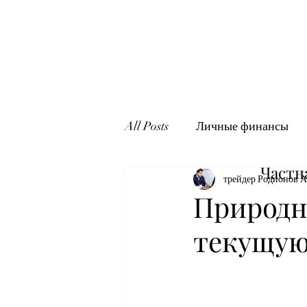
All Posts
Личные финансы
Частн
трейдер Родионов А
Природн
текущую