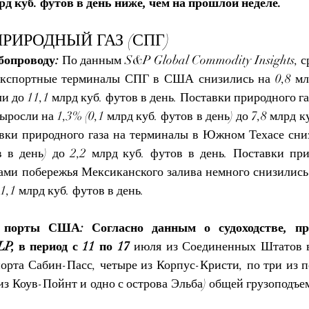
лрд куб. футов в день ниже, чем на прошлой неделе.
ИРОДНЫЙ ГАЗ (СПГ)
бопроводу:
 По данным S&P Global Commodity Insights, с
экспортные терминалы СПГ в США снизились на 0,8 млр
и до 11,1 млрд куб. футов в день. Поставки природного га
осли на 1,3% (0,1 млрд куб. футов в день) до 7,8 млрд куб
авки природного газа на терминалы в Южном Техасе сниз
в в день) до 2,2 млрд куб. футов в день. Поставки прир
ами побережья Мексиканского залива немного снизились (
 1,1 млрд куб. футов в день.
 порты США: Согласно данным о судоходстве, пре
LP, в период с 11 по 17
 июля из Соединенных Штатов 
порта Сабин-Пасс, четыре из Корпус-Кристи, по три из п
из Коув-Пойнт и одно с острова Эльба) общей грузоподъе