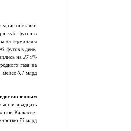
редние поставки 
д куб. футов в 
за на терминалы 
. футов в день, 
ились на 27,9% 
одного газа на 
менее 0,1 млрд 
доставленным 
вышли двадцать 
ортов Калкасье-
мностью 75 млрд 