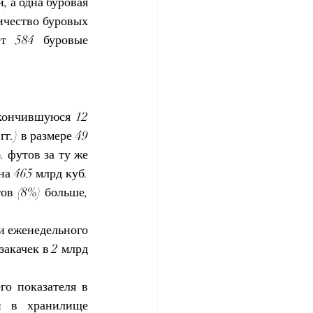
 а одна буровая 
чество буровых 
т 584 буровые 
кончившуюся 12 
.) в размере 49 
 футов за ту же 
а 465 млрд куб. 
ов (8%) больше, 
ки еженедельного 
акачек в 2 млрд 
о показателя в 
и в хранилище 