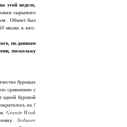
 этой неделе, 
тавки сырьевого 
ля . Объект был 
40 милях к юго-
ого, по данным 
ени, поскольку 
чество буровых 
по сравнению с 
 одной буровой 
кратилось на 1 
. Granite Wash 
новку. Ardmore 