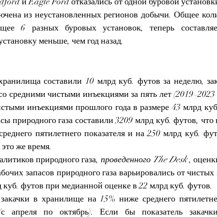
ord и Eagle Ford отказались от одной буровой установки,
ючена из неустановленных регионов добычи. Общее коли
ющее 6 разных буровых установок, теперь составляе
 установку меньше, чем год назад.
ранилища составили 10 млрд куб. футов за неделю, за
о средними чистыми инъекциями за пять лет (2019–2023 гг
истыми инъекциями прошлого года в размере 43 млрд куб.
сы природного газа составили 3209 млрд куб. футов, что н
среднего пятилетнего показателя и на 250 млрд куб. фут
 это же время.
алитиков природного газа, 
проведенного The Desk
 , оцен
бочих запасов природного газа варьировались от чистых з
д куб. футов при медианной оценке в 22 млрд куб. футов.
закачки в хранилище на 15% ниже среднего пятилетнег
(с апреля по октябрь). Если бы показатель закачк