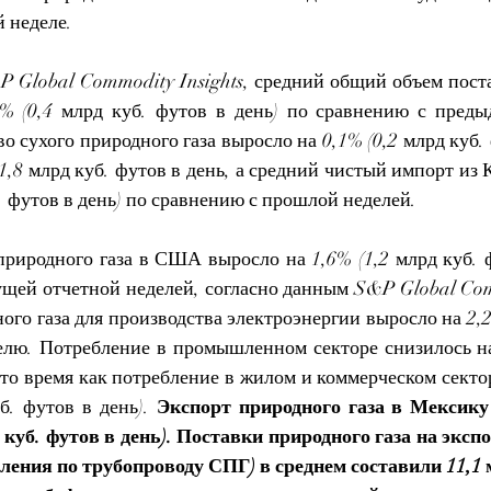
 неделе.
 Global Commodity Insights, средний общий объем поста
4% (0,4 млрд куб. футов в день) по сравнению с преды
о сухого природного газа выросло на 0,1% (0,2 млрд куб. ф
1,8 млрд куб. футов в день, а средний чистый импорт из 
б. футов в день) по сравнению с прошлой неделей.
риродного газа в США выросло на 1,6% (1,2 млрд куб. фу
щей отчетной неделей, согласно данным S&P Global Commo
го газа для производства электроэнергии выросло на 2,2%
делю. Потребление в промышленном секторе снизилось на 
в то время как потребление в жилом и коммерческом секто
б. футов в день). 
Экспорт природного газа в Мексику
д куб. футов в день). Поставки природного газа на эксп
ния по трубопроводу СПГ) в среднем составили 11,1 м