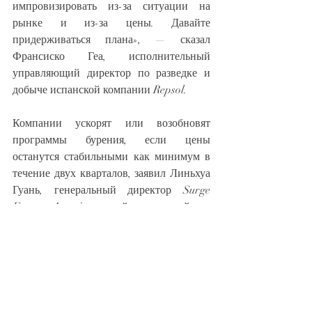
импровизировать из-за ситуации на 
рынке и из-за цены. Давайте 
придерживаться плана», — сказал 
Франсиско Геа, исполнительный 
управляющий директор по разведке и 
добыче испанской компании Repsol. 
Компании ускорят или возобновят 
программы бурения, если цены 
останутся стабильными как минимум в 
течение двух кварталов, заявил Линьхуа 
Гуань, генеральный директор Surge 
Energy America одной из крупнейших 
частных компаний-производителей в 
Мидлендском бассейне и добавил, что 
компании будут стремиться завершить 
бурение уже пробуренных скважин, 
чтобы быстро вывести баррель на рынок 
по нынешним высоким ценам.