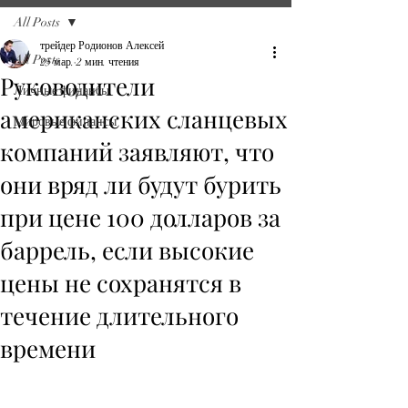
All Posts
трейдер Родионов Алексей
All Posts
25 мар.
2 мин. чтения
Руководители
Личные финансы
американских сланцевых
Мировые финансы
компаний заявляют, что
они вряд ли будут бурить
при цене 100 долларов за
баррель, если высокие
цены не сохранятся в
течение длительного
времени