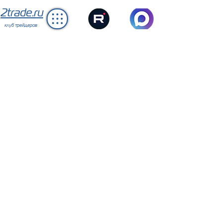
2trade.ru
клуб трейдеров