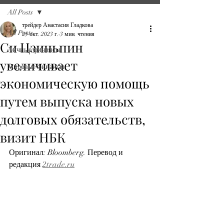
All Posts
трейдер Анастасия Гладкова
All Posts
25 окт. 2023 г.
3 мин. чтения
Си Цзиньпин
Личные финансы
увеличивает
Мировые финансы
экономическую помощь
путем выпуска новых
долговых обязательств,
визит НБК
Оригинал: Bloomberg. Перевод и 
редакция 
2trade.ru