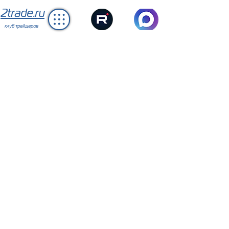
2trade.ru
клуб трейдеров