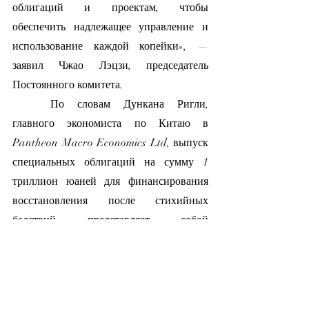
облигаций и проектам, чтобы 
обеспечить надлежащее управление и 
использование каждой копейки», — 
заявил Чжао Лэцзи, председатель 
Постоянного комитета.
	По словам Дункана Ригли, 
главного экономиста по Китаю в 
Pantheon Macro Economics Ltd, выпуск 
специальных облигаций на сумму 1 
триллион юаней для финансирования 
восстановления после стихийных 
бедствий представляет собой 
дополнительный бюджетный стимул в 
размере около 0,8% ВВП. Он сказал, что 
цель состоит в том, чтобы поддержать 
восстановление Китая в 2024 году, 