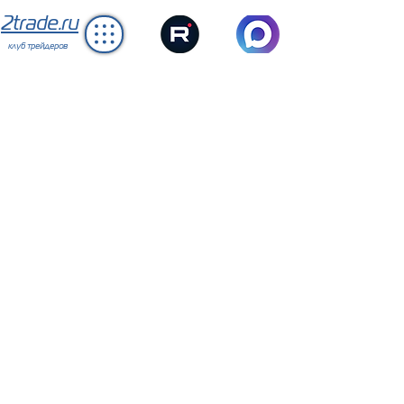
2trade.ru
клуб трейдеров