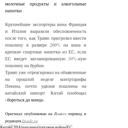
молочные продукты и алкогольные 
напитки
 .
Крупнейшие экспортеры вина Франция 
и Италия выразили обеспокоенность 
после того, как Трамп пригрозил ввести 
пошлину в размере 200% на вина и 
крепкие спиртные напитки из ЕС, если 
ЕС введет запланированную 50%-ную 
пошлину на бурбон.
Трамп уже отреагировал на объявленные 
на прошлой неделе контртарифы 
Пекина, почти удвоив пошлины на 
китайский импорт. Китай пообещал 
«
бороться до конца
»
Оригинал опубликован на Reuters перевод и 
редакция 
2trade.ru
Китай
США
пошлины
торговые войны
ЕС