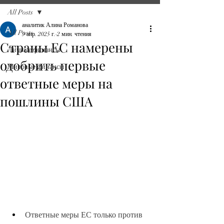
All Posts
аналитик Алина Романова
All Posts
9 апр. 2025 г.
2 мин. чтения
Страны ЕС намерены
Личные финансы
одобрить первые
Мировые финансы
ответные меры на
пошлины США
Ответные меры ЕС только против 