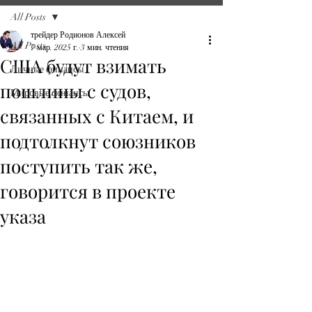
All Posts
трейдер Родионов Алексей
All Posts
7 мар. 2025 г.
3 мин. чтения
США будут взимать
Личные финансы
пошлины с судов,
Мировые финансы
связанных с Китаем, и
подтолкнут союзников
поступить так же,
говорится в проекте
указа