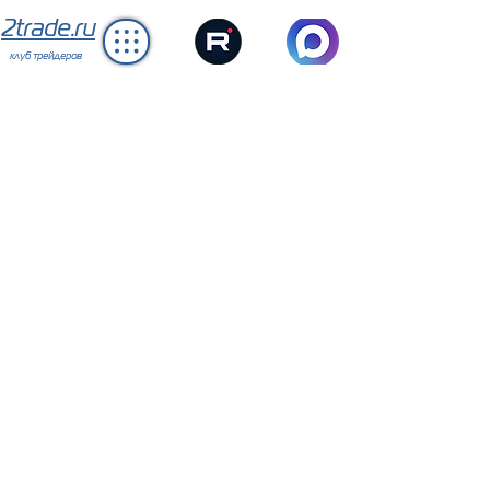
2trade.ru
клуб трейдеров