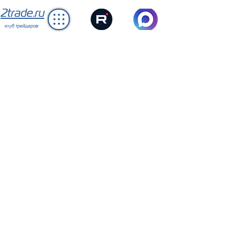
2trade.ru
клуб трейдеров