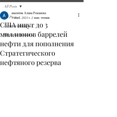
All Posts
аналитик Алина Романова
All Posts
5 нояб. 2024 г.
2 мин. чтения
США ищут до 3
Личные финансы
миллионов баррелей
Мировые финансы
нефти для пополнения
Стратегического
нефтяного резерва