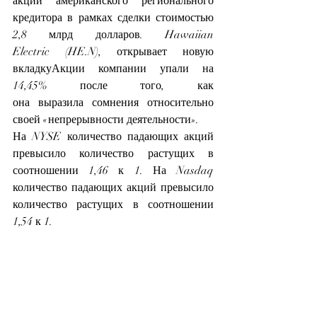
акций
 американского регионального 
кредитора в рамках сделки стоимостью 
2,8 млрд долларов. Hawaiian 
Electric 
(HE.N), открывает новую 
вкладку
Акции компании упали на 
14,45% после того, как 
она 
выразила
 сомнения относительно 
своей «непрерывности деятельности».
На NYSE количество падающих акций 
превысило количество растущих в 
соотношении 1,46 к 1. На Nasdaq 
количество падающих акций превысило 
количество растущих в соотношении 
1,54 к 1.
Индекс S&P 500 продемонстрировал 10 
новых 52-недельных максимумов и семь 
новых минимумов, а Nasdaq Composite 
зафиксировал 51 новый максимум и 179 