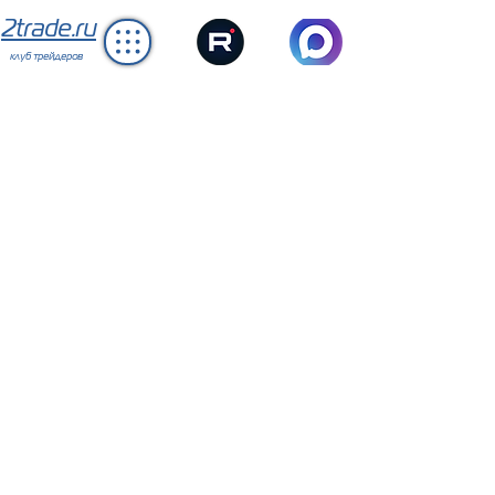
2trade.ru
клуб трейдеров