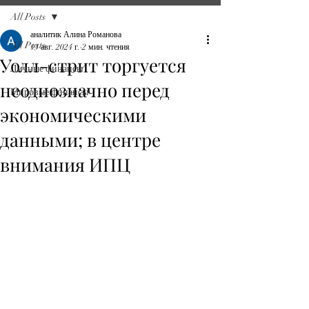
All Posts
аналитик Алина Романова
All Posts
13 авг. 2024 г.
2 мин. чтения
Уолл-стрит торгуется
Личные финансы
неоднозначно перед
Мировые финансы
экономическими
данными; в центре
внимания ИПЦ