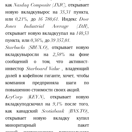
как Nasdaq Composite 
(.IXIC), открывает 
новую вкладку
вырос на 35,31 пункта, 
или 0,21%, до 16 780,61. Индекс Dow 
Jones Industrial Average 
(.DJI), 
открывает новую вкладку
упал на 140,53 
пункта, или 0,36%, до 39 357,01.
Starbucks 
(SBUX.O), открывает новую 
вкладку
выросли на 2,58% на фоне 
сообщений о том, что активист-
инвестор 
Starboard Value
 , владеющий 
долей в кофейном гиганте, хочет, чтобы 
компания предприняла шаги по 
повышению стоимости своих акций.
KeyCorp 
(KEY.N), открывает новую 
вкладку
подскочил на 9,1% после того, 
как канадский Scotiabank 
(
BNS.TO
), 
открывает новую вкладку
купил 
миноритарный пакет 