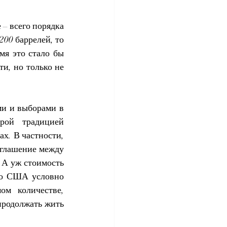
– всего порядка 
00 баррелей, то 
я это стало бы 
, но только не 
и и выборами в 
ой традицией 
х. В частности, 
глашение между 
А уж стоимость 
то США условно 
м количестве, 
продолжать жить 