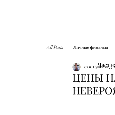
All Posts
Личные финансы
Частн
к.э.н. Пушкарев Д. 
ЦЕНЫ Н
НЕВЕРО