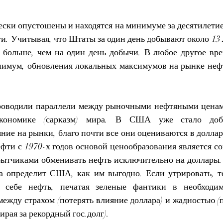
ески опустошены и находятся на минимуме за десятилетие 
и. Учитывая, что Штаты за один день добывают около 13 2
больше, чем на один день добычи. В любое другое врем
нимум, обновления локальных максимумов на рынке нефти
роводили параллели между рыночными нефтяными ценам
кономике (сарказм) мира. В США уже стало добр
ние на рынки, благо почти все они оцениваются в доллара
фти с 1970-х годов основой ценообразования является со
тчиками обменивать нефть исключительно на доллары. 
ра определит США, как им выгодно. Если утрировать, 
 себе нефть, печатая зеленые фантики в необходимо
между страхом (потерять влияние доллара) и жадностью (
ирая за рекордный гос.долг).