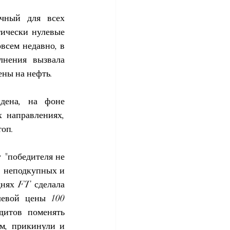
ный для всех 
ически нулевые 
сем недавно, в 
нения вызвала 
ены на нефть.
ена, на фоне 
направлениях, 
топ.
 "победителя не 
 неподкупных и 
нях FT сделала 
евой цены 100 
итов поменять 
м, прикинули и 