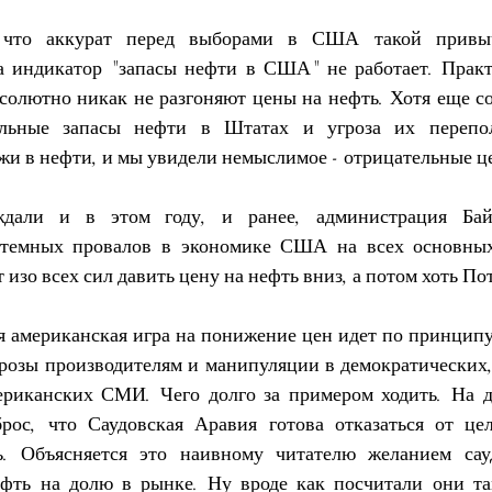
что аккурат перед выборами в США такой привыч
а индикатор "запасы нефти в США" не работает. Практ
солютно никак не разгоняют цены на нефть. Хотя еще сов
альные запасы нефти в Штатах и угроза их перепол
жи в нефти, и мы увидели немыслимое - отрицательные ц
али и в этом году, и ранее, администрация Байд
темных провалов в экономике США на всех основных 
 изо всех сил давить цену на нефть вниз, а потом хоть По
ая американская игра на понижение цен идет по принципу
угрозы производителям и манипуляции в демократических,
ериканских СМИ. Чего долго за примером ходить. На д
ос, что Саудовская Аравия готова отказаться от цел
ь. Объясняется это наивному читателю желанием сауд
фть на долю в рынке. Ну вроде как посчитали они та