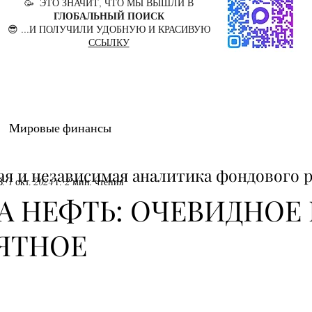
🥳 ЭТО ЗНАЧИТ, ЧТО МЫ ВЫШЛИ В
ГЛОБАЛЬНЫЙ ПОИСК
😎 ...И ПОЛУЧИЛИ УДОБНУЮ И КРАСИВУЮ
ССЫЛКУ
Мировые финансы
ая и независимая аналитика фондового 
В.
1 окт. 2024 г.
2 мин. чтения
А НЕФТЬ: ОЧЕВИДНОЕ
ЯТНОЕ