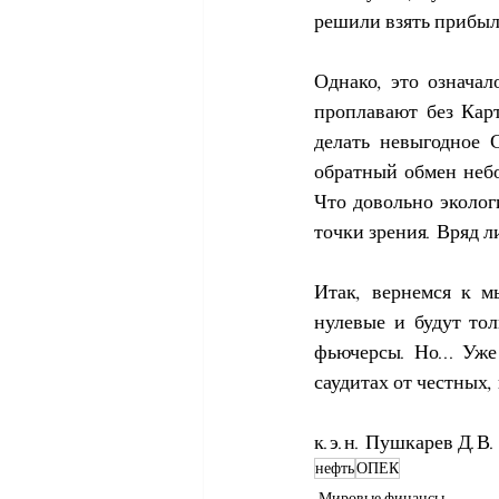
решили взять прибыл
Однако, это означал
проплавают без Карт
делать невыгодное 
обратный обмен небо
Что довольно эколог
точки зрения. Вряд л
Итак, вернемся к 
нулевые и будут тол
фьючерсы. Но... Уже
саудитах от честных
к.э.н. Пушкарев Д.В.
нефть
ОПЕК
Мировые финансы