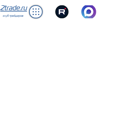
2trade.ru
клуб трейдеров