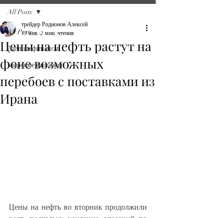
All Posts
трейдер Родионов Алексей
All Posts
13 янв.
2 мин. чтения
Цены на нефть растут на
Личные финансы
фоне возможных
Мировые финансы
перебоев с поставками из
Ирана
Цены на нефть во вторник продолжили 