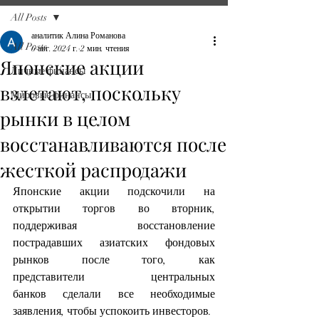
All Posts
аналитик Алина Романова
All Posts
6 авг. 2024 г.
2 мин. чтения
Японские акции
Личные финансы
взлетают, поскольку
Мировые финансы
рынки в целом
восстанавливаются после
жесткой распродажи
Японские акции подскочили на 
открытии торгов во вторник, 
поддерживая восстановление 
пострадавших азиатских фондовых 
рынков после того, как 
представители центральных 
банков сделали все необходимые 
заявления, чтобы успокоить инвесторов.