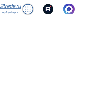
2trade.ru
клуб трейдеров