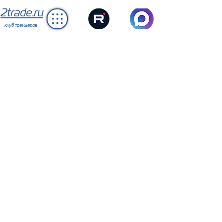
2trade.ru
клуб трейдеров