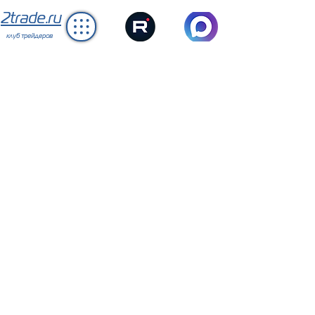
2trade.ru
клуб трейдеров