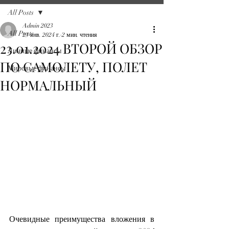
All Posts
Admin 2023
All Posts
23 янв. 2024 г.
2 мин. чтения
23.01.2024 ВТОРОЙ ОБЗОР
Личные финансы
ПО САМОЛЕТУ, ПОЛЕТ
Мировые финансы
НОРМАЛЬНЫЙ
Очевидные преимущества вложения в 