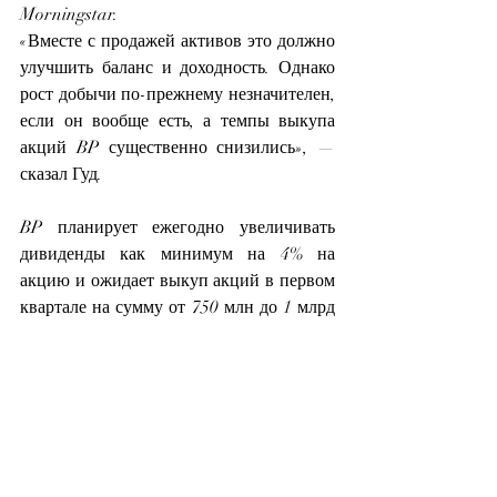
Morningstar.
«Вместе с продажей активов это должно 
улучшить баланс и доходность. Однако 
рост добычи по-прежнему незначителен, 
если он вообще есть, а темпы выкупа 
акций BP существенно снизились», — 
сказал Гуд.
BP планирует ежегодно увеличивать 
дивиденды как минимум на 4% на 
акцию и ожидает выкуп акций в первом 
квартале на сумму от 750 млн до 1 млрд 
долларов, что является пересмотром в 
сторону понижения предыдущего 
прогноза в размере 1,75 млрд долларов.
Компания заявила, что пересматривает 
свой бизнес по производству смазочных 
материалов Castrol и планирует продать 
20 миллиардов долларов к 2027 году.