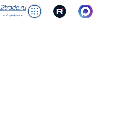
2trade.ru
клуб трейдеров