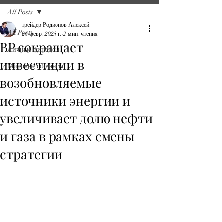
All Posts
трейдер Родионов Алексей
All Posts
26 февр. 2025 г.
2 мин. чтения
BP сокращает
Личные финансы
инвестиции в
Мировые финансы
возобновляемые
источники энергии и
увеличивает долю нефти
и газа в рамках смены
стратегии