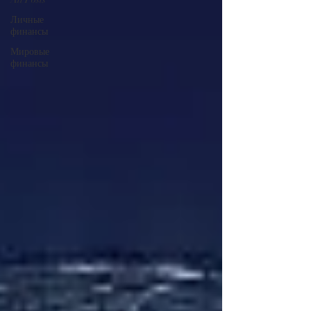
Личные
финансы
Мировые
финансы