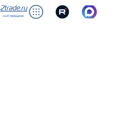
2trade.ru
клуб трейдеров