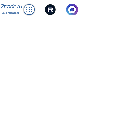
2trade.ru
клуб трейдеров