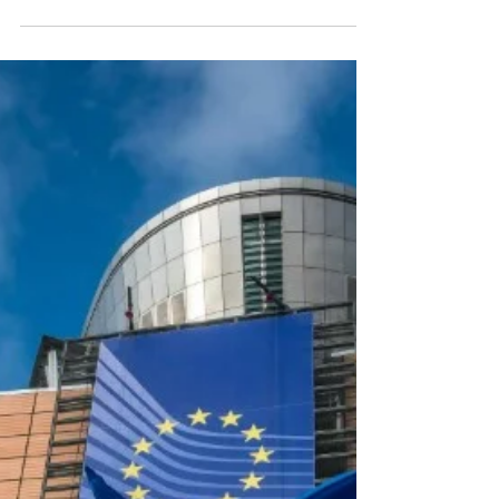
рост спроса. Ключевыми факторами выступают
сезонный фактор, техническое обслуживание
крупных СПГ‑объектов и различия в региональных
балансах спроса и предложения. Ситуация в США
(Henry Hub) Спотовая цена на Henry Hub
впоследнюю неделю июля снизилась на 0,39
долл./MMBtu и составила 2,56 долл./MMBtu. Средняя
цена за июль — 2,94 долл./MMBtu, что на 0,26
долл./MMBtu ниже уровня июля прошлого года. Да