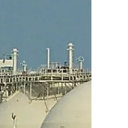
фронт против Соединенных Штатов в их войне
против Ирана и расширяет угрозу для глобальных
поставок энергоносителей и торговли за пределы
Персидского залива. В своем заявлении
вооруженные силы хуситов заявили, что объявляют
«морское эмбарго против преступного врага из
Саудовской Аравии, основанное на принципе «око за
око», вступающее в силу неме