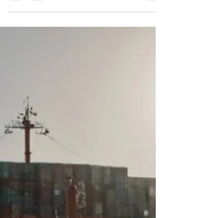
На фоне нарастающих разногласий между
странами‑членами Евросоюза наблюдается
трансформация механизма санкционного давления
на Россию. Согласно данным Financial Times (от 27
июля 2026 г.), ЕС рассматривает переход от практики
принятия масштабных санкционных пакетов к
модели точечных, целенаправленных финансовых
ограничений — это призвано минимизировать
возможности отдельных государств блокировать
решения посредством права вето. Кризис модели
«крупных пакетов» Практика утвержде