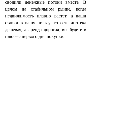
сводили денежные потоки вместе. В 
целом на стабильном рынке, когда 
недвижимость плавно растет, а ваши 
ставки в вашу пользу, то есть ипотека 
дешевая, а аренда дорогая, вы будете в 
плюсе с первого дня покупки.
На какую доходность может 
рассчитывать инвестор в 
недвижимость в городах 
России
Доходность от долгосрочной сдачи 
квартир
По данным «ЦИАН. Аналитики» 
доходность от долгосрочной сдачи 
квартир в аренду с января по октябрь 
2023 года снизилась с 5,4% до 5% 
годовых на первичном рынке и 
сохранилась на уровне 5,9% за тот же 