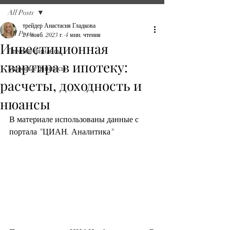
All Posts
трейдер Анастасия Гладкова
All Posts
21 нояб. 2023 г.
4 мин. чтения
Инвестиционная
Личные финансы
квартира в ипотеку:
Мировые финансы
расчеты, доходность и
нюансы
В материале использованы данные с 
портала "ЦИАН. Аналитика"