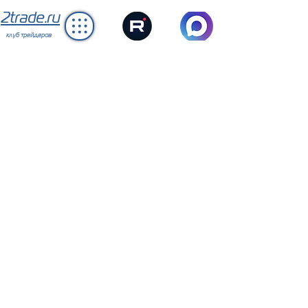
2trade.ru
клуб трейдеров