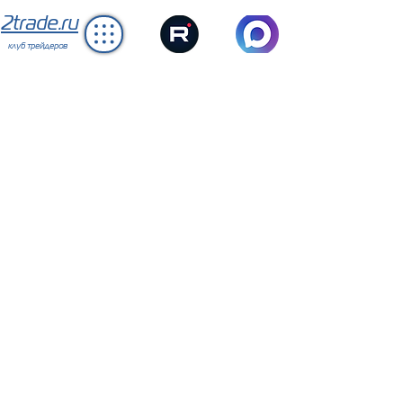
2trade.ru
клуб трейдеров