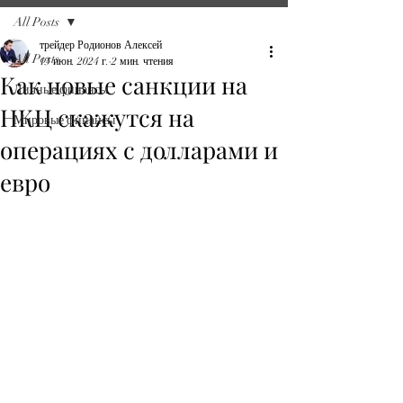
All Posts
трейдер Родионов Алексей
All Posts
13 июн. 2024 г.
2 мин. чтения
Как новые санкции на
Личные финансы
НКЦ скажутся на
Мировые финансы
операциях с долларами и
евро