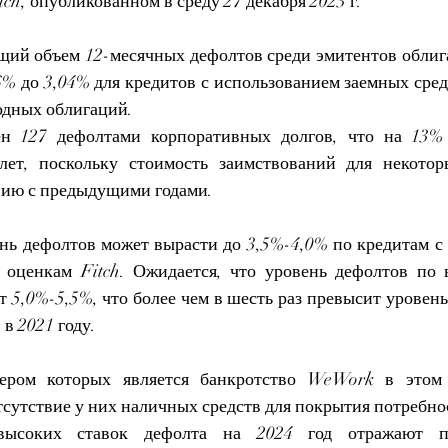
tch, опубликованном в среду 27 декабря 2023 г.
бщий объем 12-месячных дефолтов среди эмитентов облига
% до 3,04% для кредитов с использованием заемных средс
одных облигаций.
н 127 дефолтами корпоративных долгов, что на 13% 
 лет, поскольку стоимость заимствований для некото
нию с предыдущими годами.
ень дефолтов может вырасти до 3,5%-4,0% по кредитам с 
 оценкам Fitch. Ожидается, что уровень дефолтов по 
 5,0%-5,5%, что более чем в шесть раз превысит уровень
 в 2021 году.
ером которых является банкротство WeWork в этом г
сутствие у них наличных средств для покрытия потребнос
высоких ставок дефолта на 2024 год отражают пр