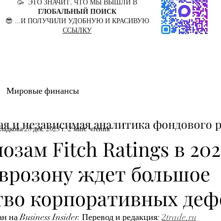
🥳 ЭТО ЗНАЧИТ, ЧТО МЫ ВЫШЛИ В
ГЛОБАЛЬНЫЙ ПОИСК
😎 ...И ПОЛУЧИЛИ УДОБНУЮ И КРАСИВУЮ
ССЫЛКУ
Мировые финансы
ая и независимая аналитика фондового 
Гладкова
28 дек. 2023 г.
2 мин. чтения
озам Fitch Ratings в 202
врозону ждет большое
тво корпоративных деф
 на Business Insider. Перевод и редакция: 
2trade.ru