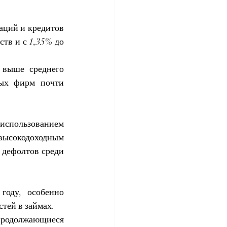
ций и кредитов 
тв и с 1,35% до 
выше среднего 
рых фирм почти 
использованием 
высокодоходным 
 дефолтов среди 
оду, особенно 
тей в займах.
одолжающиеся 