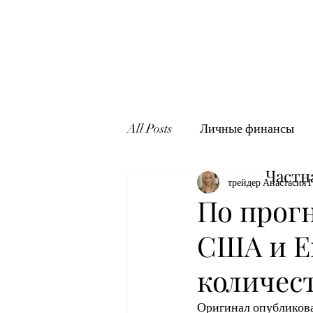
All Posts
Личные финансы
Частн
трейдер Анастасия 
По прогн
США и Е
количес
Оригинал опубликован