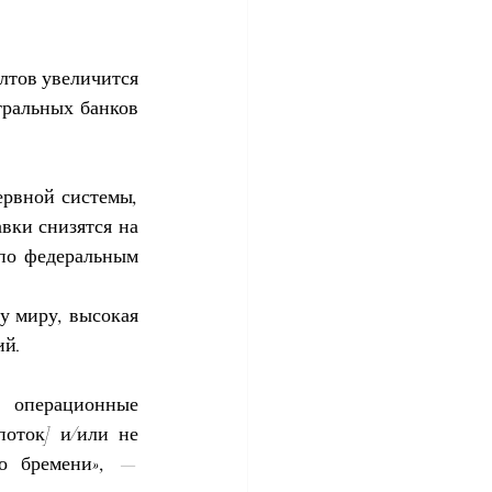
лтов увеличится 
ральных банков 
рвной системы, 
ки снизятся на 
по федеральным 
у миру, высокая 
ий.
 операционные 
оток] и/или не 
о бремени», — 