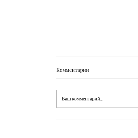
Комментарии
Ваш комментарий...
Анализ конъюнктуры
рынка природного газа:
цены, спрос и запасы