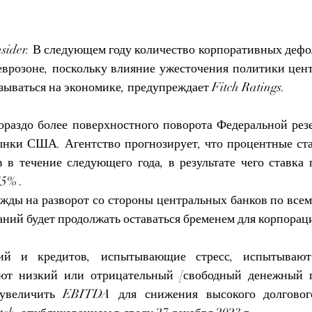
Insider. В следующем году количество корпоративных дефо
еврозоне, поскольку влияние ужесточения политики цент
зываться на экономике, предупреждает Fitch Ratings.
ораздо более поверхностного поворота Федеральной резе
нки США. Агентство прогнозирует, что процентные став
 в течение следующего года, в результате чего ставка 
5% .
ежды на разворот со стороны центральных банков по всем
аний будет продолжать оставаться бременем для корпорац
ий и кредитов, испытывающие стресс, испытывают
уют низкий или отрицательный [свободный денежный п
 увеличить EBITDA для снижения высокого долговог