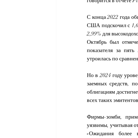
говорится в отчете Fi
С конца 2022 года о
США подскочил с 1,6
2,99% для высокодох
Октябрь был отмече
показателя за пять
утроилась по сравне
Но в 2024 году уров
заемных средств, по
облигациям достигнет
всех таких эмитентов
Фирмы-зомби, прим
уязвимы, учитывая от
«Ожидания более 