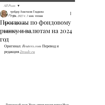
All Posts
трейдер Анастасия Гладкова
All Posts
7 дек. 2023 г.
3 мин. чтения
Прогнозы по фондовому
Личные финансы
рынку и валютам на 2024
Мировые финансы
год
Оригинал: Reuters.com Перевод и 
редакция 
2trade.ru
Дорожный знак Уолл-стрит висит перед Нью-