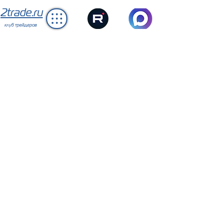
2trade.ru
клуб трейдеров