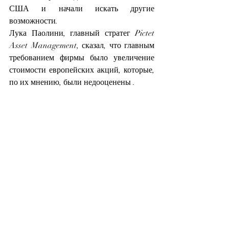
США и начали искать другие 
возможности.
Лука Паолини, главный стратег Pictet 
Asset Management, сказал, что главным 
требованием фирмы было увеличение 
стоимости европейских акций, которые, 
по их мнению, были недооценены .
ОБЛИГАЦИИ 
ВОЗВРАЩАЮТСЯ
Большинство экономических 
прогнозистов сходятся во мнении, что 
глобальный всплеск инфляции 
закончился. Но инвесторы также не 
согласны с тем, означает ли это резкое 
снижение ставок, которое обычно 
приводит к повышению цен на 