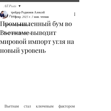
All Posts
трейдер Родионов Алексей
All Posts
13 февр. 2025 г.
3 мин. чтения
Промышленный бум во
Личные финансы
Вьетнаме выводит
Мировые финансы
мировой импорт угля на
новый уровень
Вьетнам стал ключевым фактором 