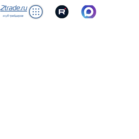
2trade.ru
клуб трейдеров