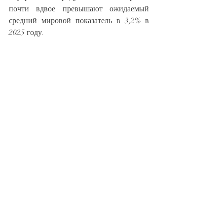
почти вдвое превышают ожидаемый 
средний мировой показатель в 3,2% в 
2025 году.
Экономика Вьетнама росла в среднем на 
5,6% в год с 2018 года, что является 
самым быстрым темпом роста среди всех 
стран Юго-Восточной Азии за этот 
период.
Ключом к успеху Вьетнама стало 
масштабное перенаправление цепочек 
поставок производственных товаров из 
Китая в другие центры производства с 
низкими издержками с тех пор, как 
президент США Дональд Трамп начал 
торговую войну с Китаем во время 
своего первого срока.
Прочные связи Вьетнама с глобальными 