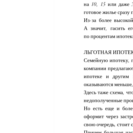
на 10, 15 или даже 
готовое жилье сразу 
Из-за более высоко
А значит, гасить е
по процентам ипотек
ЛЬГОТНАЯ ИПОТЕ
Семейную ипотеку
,
компании предлагаю
ипотеке
 и другим г
оказываются меньше,
Здесь таже схема, что
недополученные проц
Но есть еще и боле
оформит через застр
свою очередь, стоит 
Причем большая час