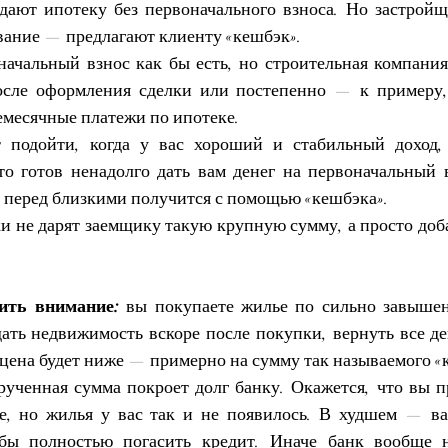
ают ипотеку без первоначального взноса. Но застройщ
ование — предлагают клиенту «кешбэк».
начальный взнос как бы есть, но строительная компания 
осле оформления сделки или постепенно — к примеру, 
емесячные платежи по ипотеке.
 подойти, когда у вас хороший и стабильный доход, 
то готов ненадолго дать вам денег на первоначальный в
г перед близкими получится с помощью «кешбэка».
и не дарят заемщику такую крупную сумму, а просто доба
ить внимание:
 вы покупаете жилье по сильно завышен
ать недвижимость вскоре после покупки, вернуть все ден
цена будет ниже — примерно на сумму так называемого «
ученная сумма покроет долг банку. Окажется, что вы пр
е, но жилья у вас так и не появилось. В худшем — ва
обы полностью погасить кредит. Иначе банк вообще н