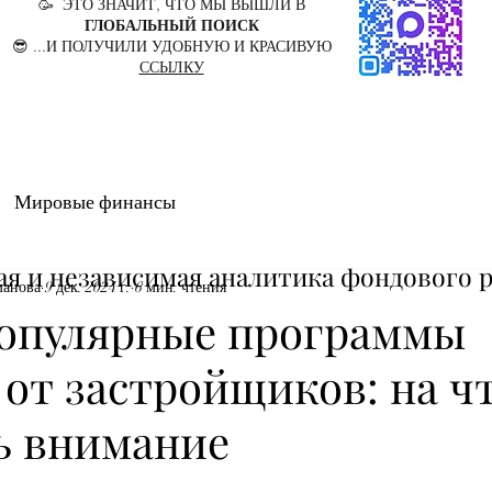
🥳 ЭТО ЗНАЧИТ, ЧТО МЫ ВЫШЛИ В
ГЛОБАЛЬНЫЙ ПОИСК
😎 ...И ПОЛУЧИЛИ УДОБНУЮ И КРАСИВУЮ
ССЫЛКУ
Мировые финансы
ая и независимая аналитика фондового 
манова
9 дек. 2024 г.
6 мин. чтения
опулярные программы
от застройщиков: на ч
ь внимание