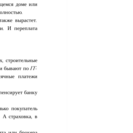
щемся доме или 
полностью.
акже вырастет. 
и. И переплата 
х, строительные 
и бывают по 
IT-
ячные платежи 
пенсирует банку 
ько покупатель 
А страховка, в 
нта или брокера