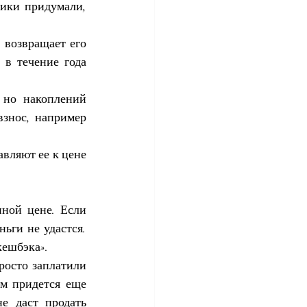
ики придумали, 
возвращает его 
в течение года 
но накоплений 
знос, например 
вляют ее к цене 
ной цене. Если 
ьги не удастся. 
кешбэка».
осто заплатили 
м придется еще 
е даст продать 