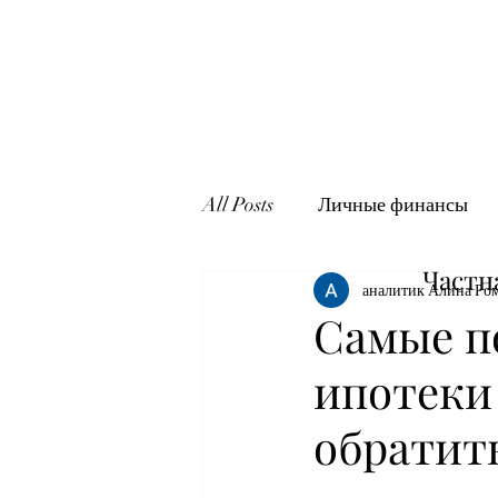
All Posts
Личные финансы
Частн
аналитик Алина Ро
Самые п
ипотеки 
обратит