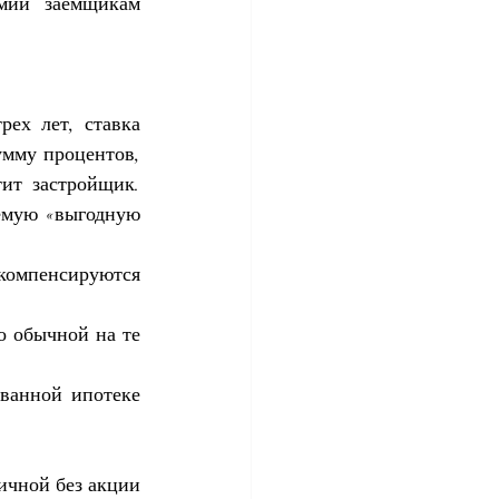
мии заемщикам 
ех лет, ставка 
мму процентов, 
ит застройщик. 
емую «выгодную 
компенсируются 
 обычной на те 
ванной ипотеке 
ичной без акции 