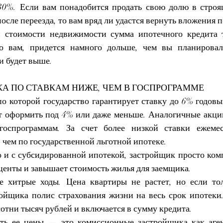
30%. Если вам понадобится продать свою долю в строя
после переезда, то вам вряд ли удастся вернуть вложения 
й стоимости недвижимости сумма ипотечного кредита т
го вам, придется намного дольше, чем вы планировал
и будет выше.
КА ПО СТАВКАМ НИЖЕ, ЧЕМ В ГОСПРОГРАММЕ
 по которой государство гарантирует ставку до 6% годовы
т оформить под 4% или даже меньше. Аналогичные акци
оспрограммам. За счет более низкой ставки ежемес
 чем по государственной льготной ипотеке.
 и с 
субсидированной ипотекой
, застройщик просто ком
енты и завышает стоимость жилья для заемщика.
е хитрые ходы. Цена квартиры не растет, но если тол
ойщика полис страхования жизни на весь срок ипотеки. 
сотни тысяч рублей и включается в сумму кредита. 
ть ее цены — это комиссионные застройщика как 
аге