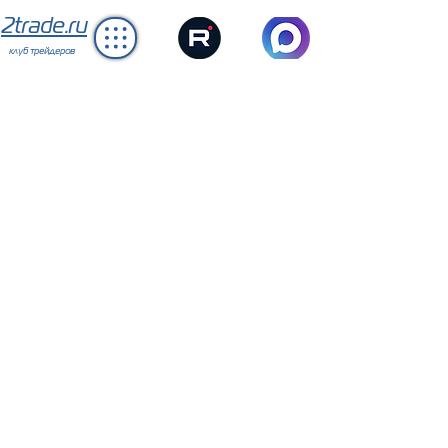
2trade.ru
клуб трейдеров