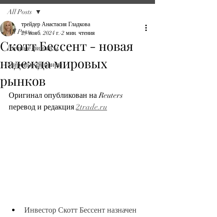
All Posts
трейдер Анастасия Гладкова
All Posts
25 нояб. 2024 г.
2 мин. чтения
Скотт Бессент - новая
Личные финансы
надежда мировых
Мировые финансы
рынков
Оригинал опубликован на Reuters 
перевод и редакция 
2trade.ru
Инвестор Скотт Бессент назначен 