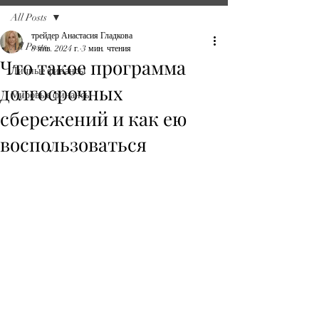
All Posts
трейдер Анастасия Гладкова
All Posts
8 янв. 2024 г.
3 мин. чтения
Что такое программа
Личные финансы
долгосрочных
Мировые финансы
сбережений и как ею
воспользоваться