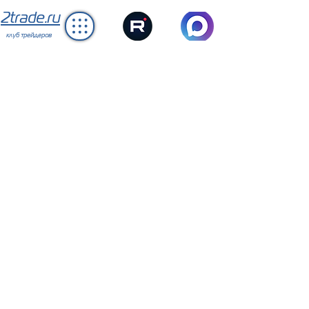
2trade.ru
клуб трейдеров