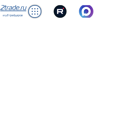
2trade.ru
клуб трейдеров