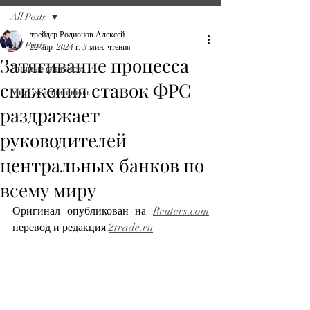
All Posts
трейдер Родионов Алексей
All Posts
22 апр. 2024 г.
3 мин. чтения
Затягивание процесса
Личные финансы
снижения ставок ФРС
Мировые финансы
раздражает
руководителей
центральных банков по
всему миру
Оригинал опубликован на 
Reuters.com
перевод и редакция 
2trade.ru