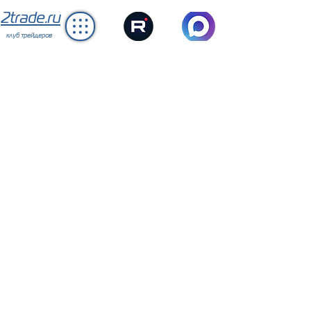
2trade.ru
клуб трейдеров