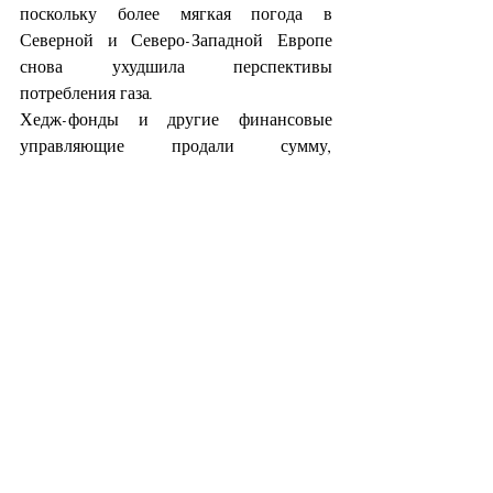
поскольку более мягкая погода в 
Северной и Северо-Западной Европе 
снова ухудшила перспективы 
потребления газа.
Хедж-фонды и другие финансовые 
управляющие продали сумму, 
эквивалентную 298 миллиардам 
кубических футов (млрд. кубических 
футов) по двум основным фьючерсным и 
опционным контрактам, привязанным к 
ценам в Генри-Хабе в Луизиане.
Продажи за две последние недели 
составили 895 млрд куб. футов, что 
составляет более половины от 1409 млрд 
куб. футов, приобретенных за 
предыдущие пять недель.
В результате управляющие фондами 
держали чистую короткую позицию в 