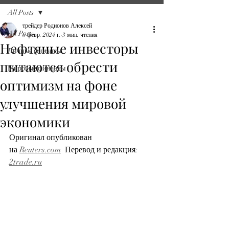
All Posts
трейдер Родионов Алексей
All Posts
6 февр. 2024 г.
3 мин. чтения
Нефтяные инвесторы
Личные финансы
пытаются обрести
Мировые финансы
оптимизм на фоне
улучшения мировой
экономики
Оригинал опубликован 
на
Reuters.com
  Перевод и редакция: 
2trade.ru